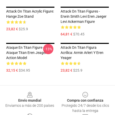
Attack On Titan Acrylic Figure:
Attack On Titan Figures -
Hange Zoe Stand
Erwin Smith Levi Eren Jaeger
Levi Ackerman Figure
23,82 €
$25.9
64,81 €
$70.45
Ataque En Titan Figure -
Attack On Titan Figura
-13%
Ataque Titan Eren Jeager
Acrílica: Armin Arlert Y Eren
Action Model
Yeager
32,15 €
$34.95
23,82 €
$25.9
Footer
Envío mundial
Compra con confianza
Enviamos a más de 200 países
Protegido 24/7 desde los clics
hasta la entrega