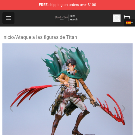
FREE
shipping on orders over $100
Attack On Titan Store - Official Attack On Titan Merchan
Open menu
Inicio
/
Ataque a las figuras de Titan