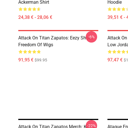
Ackerman Shirt
Hoodie
24,38 € - 28,06 €
39,51 € - 
-6%
Attack On Titan Zapatos: Eezy Shoes
Attack On
Freedom Of Wigs
Low Jord
91,95 €
97,47 €
$99.95
$1
-22%
Attack On Titan Zapatos Merch: Krista
Ataque En