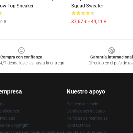
Low-Top Sneaker
Squad Sweater
37,67 € - 44,11 €
0.5
Compra con confianza
Garantía internacional
4/7 desde los clics hasta la entrega
Ofrecido en el país de us
 empresa
Nuestro apoyo
ros
Políticas de envío
ondiciones
Condiciones de pago
rivacidad
Políticas de reembolso
ica de Copyright
Contáctenos
y de transparencia en la cadena de
Ayuda al cliente (FAQ)