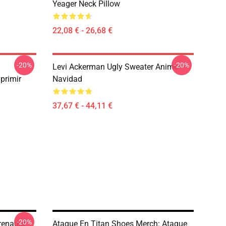
Yeager Neck Pillow
22,08 € - 26,68 €
-20%
-20%
Levi Ackerman Ugly Sweater Anime
mprimir
Navidad
37,67 € - 44,11 €
-20%
renador
Ataque En Titan Shoes Merch: Ataque