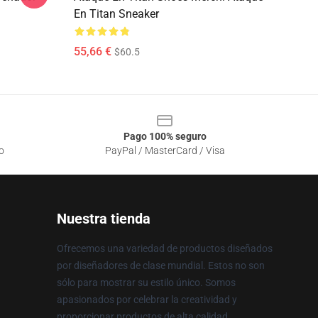
En Titan Sneaker
55,66 €
$60.5
Pago 100% seguro
o
PayPal / MasterCard / Visa
Nuestra tienda
Ofrecemos una variedad de productos diseñados
por diseñadores de clase mundial. Estos no son
sólo para mostrar su estilo único. Somos
apasionados por celebrar la creatividad y
proporcionar productos de alta calidad.