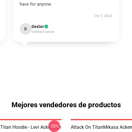
have for anyone.
Oct 5, 2024
Dexter
D
Verified owner
Mejores vendedores de productos
-20%
 Titan Hoodie - Levi Ackerman
Attack On TitanMikasa Acke