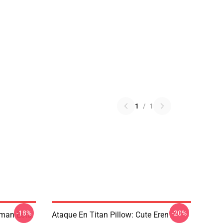
1
/
1
-18%
-20%
rman Está
Ataque En Titan Pillow: Cute Eren