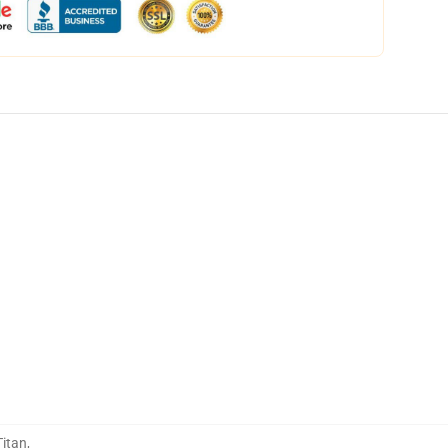
Titan
,