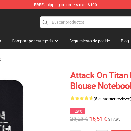
FREE
shipping on orders over $100
andise Shop
a
Comprar por categoría
Seguimiento de pedido
Blog
s
Attack On Titan
Blouse Noteboo
(5 customer reviews
-29%
23,23 €
16,51 €
$17.95