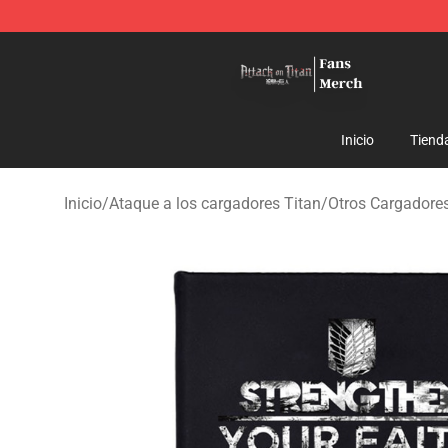
Attack On Titan Store - Official Attack On Titan Merch
Inicio
Tiend
Inicio
/
Ataque a los cargadores Titan
/
Otros Cargadore