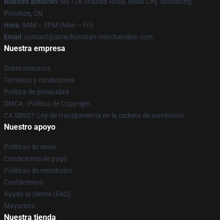
Nuestro almacén
: No 126 Shanda Road, Beiliu City, Shandong
Province, CN
Hora
: 9AM – 5PM (Mon – Fri)
Email
: contact@attackontitan-merchandise.com
Nuestra empresa
Sobre nosotros
Términos y condiciones
Política de privacidad
DMCA - Política de Copyright
CA SB657: Ley de transparencia en la cadena de suministro
Nuestro apoyo
Políticas de envío
Condiciones de pago
Políticas de reembolso
Contáctenos
Ayuda al cliente (FAQ)
Mayorista
Nuestra tienda