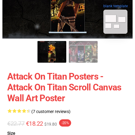
blank template
Attack On Titan Posters -
Attack On Titan Scroll Canvas
Wall Art Poster
(7 customer reviews)
€22.77
€18.22
-20%
$19.80
Size