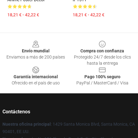
18,21 € - 42,22 €
18,21 € - 42,22 €
Footer
Envío mundial
Compra con confianza
Enviamos a más de 200 países
Protegido 24/7 desde los clics
hasta la entrega
Garantía internacional
Pago 100% seguro
Ofrecido en el país de uso
PayPal / MasterCard / Visa
Contáctenos
Nuestra oficina principal
: 1429 Santa Monica Blvd, Santa Monica, CA
90401, EE.UU.