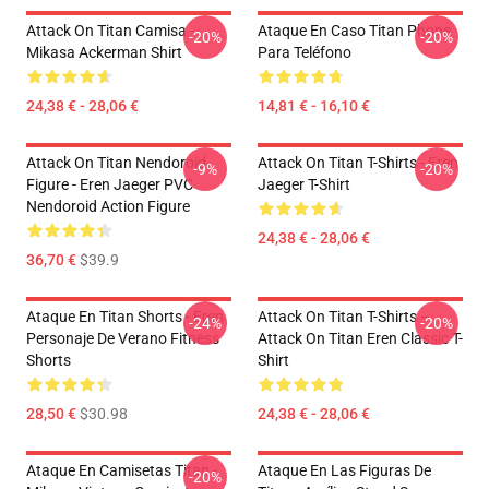
Attack On Titan Camisa -
Ataque En Caso Titan Phone
-20%
-20%
Mikasa Ackerman Shirt
Para Teléfono
24,38 € - 28,06 €
14,81 € - 16,10 €
Attack On Titan Nendoroid
Attack On Titan T-Shirts - Eren
-9%
-20%
Figure - Eren Jaeger PVC
Jaeger T-Shirt
Nendoroid Action Figure
24,38 € - 28,06 €
36,70 €
$39.9
Ataque En Titan Shorts - Eren
Attack On Titan T-Shirts –
-24%
-20%
Personaje De Verano Fitness
Attack On Titan Eren Classic T-
Shorts
Shirt
28,50 €
$30.98
24,38 € - 28,06 €
Ataque En Camisetas Titan -
Ataque En Las Figuras De
-20%