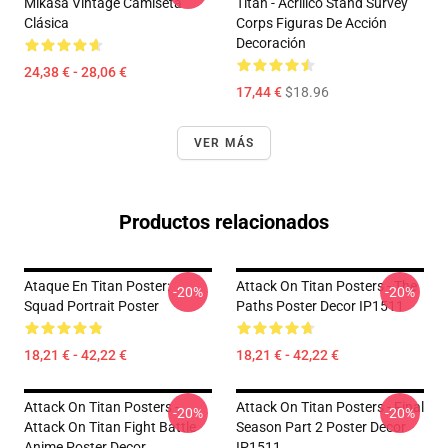
Mikasa Vintage Camiseta
Titan - Acrílico Stand Survey
Clásica
Corps Figuras De Acción
Decoración
24,38 € - 28,06 €
17,44 €
$18.96
VER MÁS
Productos relacionados
Ataque En Titan Poster:
Attack On Titan Posters - The
-20%
-20%
Squad Portrait Poster
Paths Poster Decor IP1511
18,21 € - 42,22 €
18,21 € - 42,22 €
Attack On Titan Posters -
Attack On Titan Posters - Final
-20%
-20%
Attack On Titan Fight Battle
Season Part 2 Poster Decor
Anime Poster Decor
IP1511