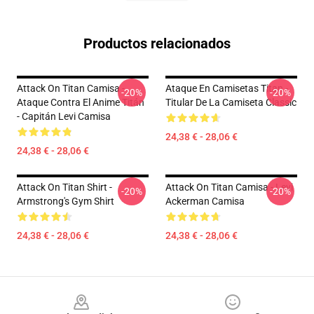
Productos relacionados
Attack On Titan Camisa -
Ataque En Camisetas Titan -
-20%
-20%
Ataque Contra El Anime Titán
Titular De La Camiseta Classic
- Capitán Levi Camisa
24,38 € - 28,06 €
24,38 € - 28,06 €
Attack On Titan Shirt -
Attack On Titan Camisa - Levi
-20%
-20%
Armstrong's Gym Shirt
Ackerman Camisa
24,38 € - 28,06 €
24,38 € - 28,06 €
Footer