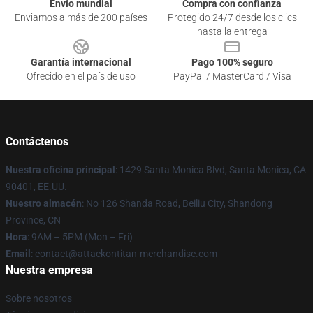
Envío mundial
Compra con confianza
Enviamos a más de 200 países
Protegido 24/7 desde los clics
hasta la entrega
Garantía internacional
Pago 100% seguro
Ofrecido en el país de uso
PayPal / MasterCard / Visa
Contáctenos
Nuestra oficina principal
: 1429 Santa Monica Blvd, Santa Monica, CA
90401, EE.UU.
Nuestro almacén
: No 126 Shanda Road, Beiliu City, Shandong
Province, CN
Hora
: 9AM – 5PM (Mon – Fri)
Email
: contact@attackontitan-merchandise.com
Nuestra empresa
Sobre nosotros