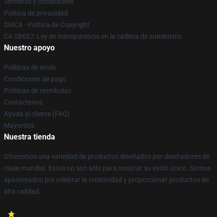
Términos y condiciones
Política de privacidad
DMCA - Política de Copyright
CA SB657: Ley de transparencia en la cadena de suministro
Nuestro apoyo
Políticas de envío
Condiciones de pago
Políticas de reembolso
Contáctenos
Ayuda al cliente (FAQ)
Mayorista
Nuestra tienda
Ofrecemos una variedad de productos diseñados por diseñadores de
clase mundial. Estos no son sólo para mostrar su estilo único. Somos
apasionados por celebrar la creatividad y proporcionar productos de
alta calidad.