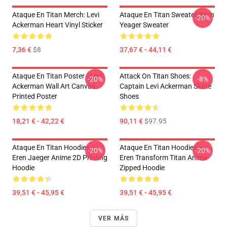
Ataque En Titan Merch: Levi
Ataque En Titan Sweater: Eren
-20%
Ackerman Heart Vinyl Sticker
Yeager Sweater
7,36 €
$8
37,67 € - 44,11 €
Ataque En Titan Poster - Levi
Attack On Titan Shoes:
-20%
-8%
Ackerman Wall Art Canvas
Captain Levi Ackerman Skate
Printed Poster
Shoes
18,21 € - 42,22 €
90,11 €
$97.95
Ataque En Titan Hoodies -
Ataque En Titan Hoodies –
-20%
-20%
Eren Jaeger Anime 2D Printing
Eren Transform Titan Anime
Hoodie
Zipped Hoodie
39,51 € - 45,95 €
39,51 € - 45,95 €
VER MÁS