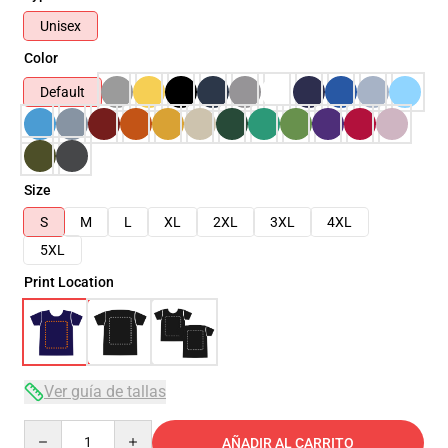
Unisex
Color
Default
Size
S
M
L
XL
2XL
3XL
4XL
5XL
Print Location
Ver guía de tallas
Quantity
AÑADIR AL CARRITO