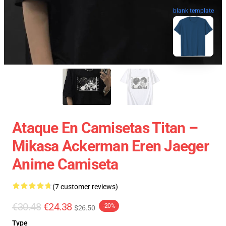
blank template
Ataque En Camisetas Titan –
Mikasa Ackerman Eren Jaeger
Anime Camiseta
(7 customer reviews)
€30.48
€24.38
-20%
$26.50
Type