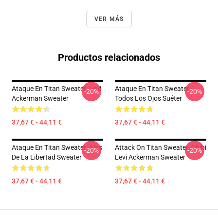
VER MÁS
Productos relacionados
Ataque En Titan Sweater: Levi
Ataque En Titan Sweater:
-20%
-20%
Ackerman Sweater
Todos Los Ojos Suéter
37,67 € - 44,11 €
37,67 € - 44,11 €
Ataque En Titan Sweater: Alas
Attack On Titan Sweater: Chibi
-20%
-20%
De La Libertad Sweater
Levi Ackerman Sweater
37,67 € - 44,11 €
37,67 € - 44,11 €
Footer