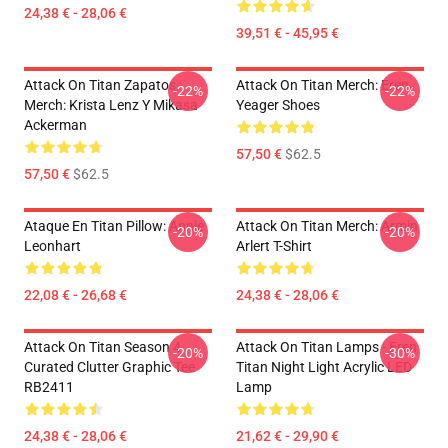
24,38 € - 28,06 €
39,51 € - 45,95 €
Attack On Titan Zapatos
Attack On Titan Merch: Eren
-22%
-22%
Merch: Krista Lenz Y Mikasa
Yeager Shoes
Ackerman
57,50 €
$62.5
57,50 €
$62.5
Ataque En Titan Pillow: Annie
Attack On Titan Merch: Armin
-20%
-20%
Leonhart
Arlert T-Shirt
22,08 € - 26,68 €
24,38 € - 28,06 €
Attack On Titan Season 4
Attack On Titan Lamps - Eren
-20%
-30%
Curated Clutter Graphic Tee
Titan Night Light Acrylic LED
RB2411
Lamp
24,38 € - 28,06 €
21,62 € - 29,90 €