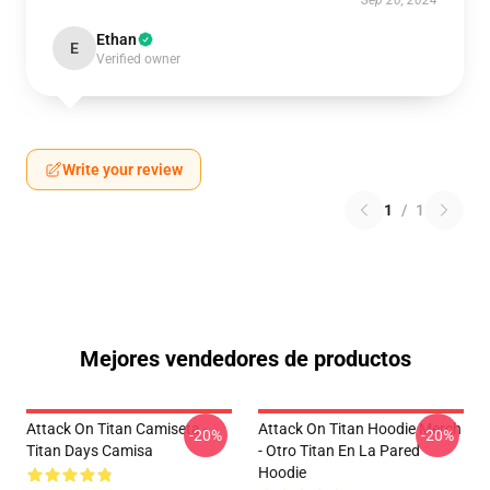
Sep 20, 2024
Ethan
E
Verified owner
Write your review
1
/
1
Mejores vendedores de productos
Attack On Titan Camiseta -
Attack On Titan Hoodie Merch
-20%
-20%
Titan Days Camisa
- Otro Titan En La Pared
Hoodie