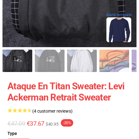
blank template
Ataque En Titan Sweater: Levi
Ackerman Retrait Sweater
(4 customer reviews)
€47.09
€37.67
-20%
$40.95
Type