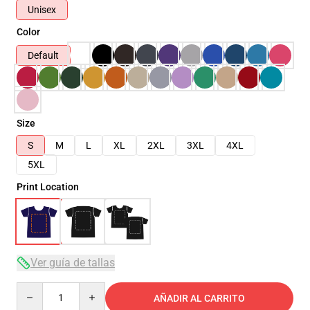
Unisex
Color
Default
Size
S
M
L
XL
2XL
3XL
4XL
5XL
Print Location
Ver guía de tallas
Quantity
AÑADIR AL CARRITO