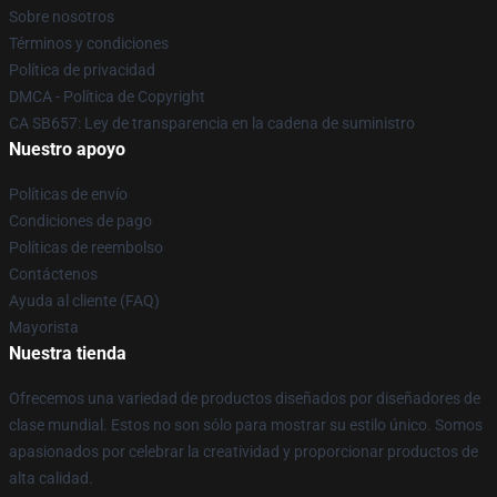
Sobre nosotros
Términos y condiciones
Política de privacidad
DMCA - Política de Copyright
CA SB657: Ley de transparencia en la cadena de suministro
Nuestro apoyo
Políticas de envío
Condiciones de pago
Políticas de reembolso
Contáctenos
Ayuda al cliente (FAQ)
Mayorista
Nuestra tienda
Ofrecemos una variedad de productos diseñados por diseñadores de
clase mundial. Estos no son sólo para mostrar su estilo único. Somos
apasionados por celebrar la creatividad y proporcionar productos de
alta calidad.