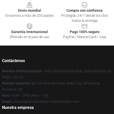
Envío mundial
Compra con confianza
Enviamos a más de 200 países
Protegido 24/7 desde los clics
hasta la entrega
Garantía internacional
Pago 100% seguro
Ofrecido en el país de uso
PayPal / MasterCard / Visa
Contáctenos
Nuestra oficina principal
: 1429 Santa Monica Blvd, Santa Monica, CA
90401, EE.UU.
Nuestro almacén
: No 126 Shanda Road, Beiliu City, Shandong
Province, CN
Hora
: 9AM – 5PM (Mon – Fri)
Email
: contact@attackontitan-merchandise.com
Nuestra empresa