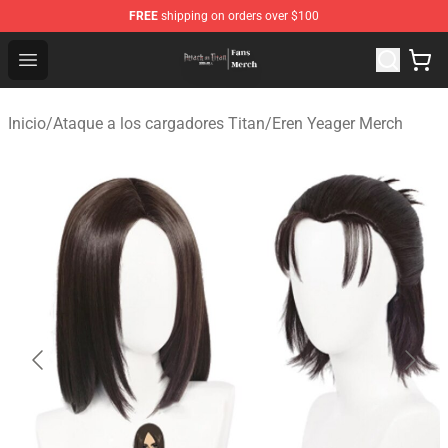
FREE
shipping on orders over $100
Attack On Titan Store - Official Attack On Titan Merchan
Open menu
Inicio
/
Ataque a los cargadores Titan
/
Eren Yeager Merch