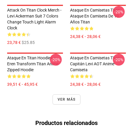
Attack On Titan Clock Merch -
Ataque En Camisetas Titan -
-20%
Levi Ackerman Suit 7 Colors
Ataque En Camiseta De 10
Change Touch Light Alarm
Años Titan
Clock
24,38 € - 28,06 €
23,78 €
$25.85
Ataque En Titan Hoodies –
Ataque En Camisetas Titan –
-20%
-20%
Eren Transform Titan Anime
Capitán Levi AOT Anime
Zipped Hoodie
Camiseta
39,51 € - 45,95 €
24,38 € - 28,06 €
VER MÁS
Productos relacionados