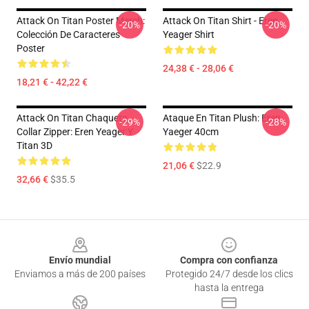
Attack On Titan Poster Merch:
Attack On Titan Shirt - Eren
-20%
-20%
Colección De Caracteres
Yeager Shirt
Poster
24,38 € - 28,06 €
18,21 € - 42,22 €
Attack On Titan Chaqueta
Ataque En Titan Plush: Eren
-29%
-28%
Collar Zipper: Eren Yeager Y
Yaeger 40cm
Titan 3D
21,06 €
$22.9
32,66 €
$35.5
Footer
Envío mundial
Compra con confianza
Enviamos a más de 200 países
Protegido 24/7 desde los clics
hasta la entrega