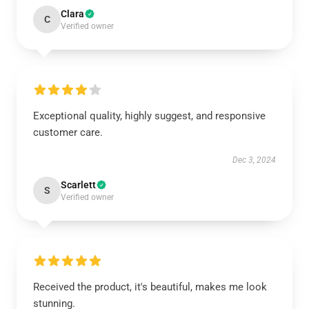
Clara
C
Verified owner
Exceptional quality, highly suggest, and responsive
customer care.
Dec 3, 2024
Scarlett
S
Verified owner
Received the product, it's beautiful, makes me look
stunning.