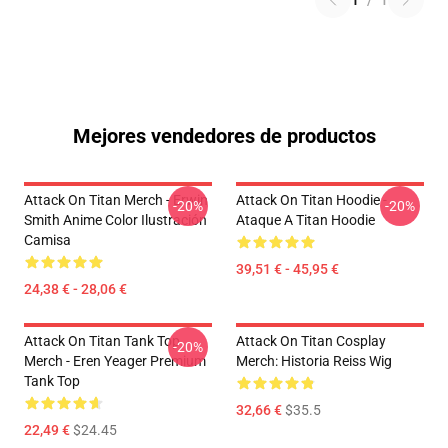
1
/
1
Mejores vendedores de productos
Attack On Titan Merch - Erwin
Attack On Titan Hoodie -
-20%
-20%
Smith Anime Color Ilustración
Ataque A Titan Hoodie
Camisa
39,51 € - 45,95 €
24,38 € - 28,06 €
Attack On Titan Tank Top
Attack On Titan Cosplay
-20%
Merch - Eren Yeager Premium
Merch: Historia Reiss Wig
Tank Top
32,66 €
$35.5
22,49 €
$24.45