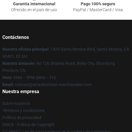
Garantía internacional
Pago 100% seguro
Ofrecido en el país de uso
PayPal / MasterCard / Visa
Contáctenos
Nuestra oficina principal
: 1429 Santa Monica Blvd, Santa Monica, CA
90401, EE.UU.
Nuestro almacén
: No 126 Shanda Road, Beiliu City, Shandong
Province, CN
Hora
: 9AM – 5PM (Mon – Fri)
Email
: contact@attackontitan-merchandise.com
Nuestra empresa
Sobre nosotros
Términos y condiciones
Política de privacidad
DMCA - Política de Copyright
CA SB657: Ley de transparencia en la cadena de suministro