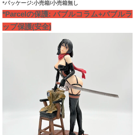
*パッケージ:小売箱/小売箱無し
*Parcelの保護: バブルコラム+
バブルラ
ップ
保護(安全)