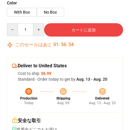
Color
With Box
No Box
Quantity
カートに追加
このセールはあと
01
:
56
:
53
Deliver to United States
Cost to ship:
$6.99
Standard - Order today to get by
Aug. 13 - Aug. 20
Production
Shipping
Delivered
Today
Aug. 09
Aug. 13 - Aug. 20
安全な取引
世界中どこでもお届け