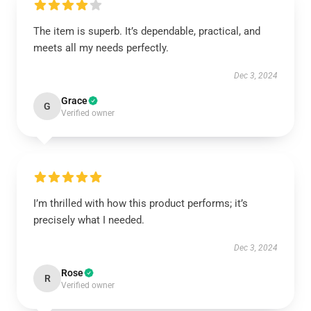
The item is superb. It’s dependable, practical, and
meets all my needs perfectly.
Dec 3, 2024
Grace
G
Verified owner
I’m thrilled with how this product performs; it’s
precisely what I needed.
Dec 3, 2024
Rose
R
Verified owner