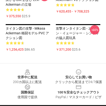
Ackerman の立場
￥620,455 - ￥708,325
￥375,550
$25.9
タイタン図の攻撃 - Mikasa
攻撃オンタイタン図 - エイレ
-44%
Ackerman 格闘モデル PVC ア
ン・イェージャー・シンゲキ
クション図
の協人図玩具
￥1,256,425
$86.65
￥371,200
$25.6
Footer
世界中に配送
安心してお買い物
200カ国以上に配送
クリックから配送まで24/7保護
国際保証
100％安全なチェックアウト
使用国で提供
PayPal / マスターカード / ビザ