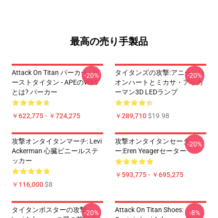
最高の売り手製品
Attack On Titan パーカー - ビ
タイタンズの攻撃:アニー・レ
-20%
-20%
ーストタイタン - APEのWAS
オンハートとミカサ・アッカ
とは? パーカー
ーマン3D LEDランプ
￥622,775 - ￥724,275
￥289,710
$19.98
攻撃オンタイタンマーチ: Levi
攻撃オンタイタンセータ
-20%
Ackerman 心臓ビニールステ
ー:Eren Yeagerセーター
ッカー
￥593,775 - ￥695,275
￥116,000
$8
タイタンポスターの攻撃 -
Attack On Titan Shoes:
-20%
-8%