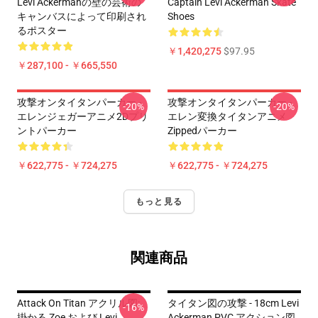
Levi Ackermanの壁の芸術の
Captain Levi Ackerman Skate
キャンバスによって印刷され
Shoes
るポスター
￥1,420,275
$97.95
￥287,100 - ￥665,550
攻撃オンタイタンパーカー -
攻撃オンタイタンパーカー -
-20%
-20%
エレンジェガーアニメ2Dプリ
エレン変換タイタンアニメ
ントパーカー
Zippedパーカー
￥622,775 - ￥724,275
￥622,775 - ￥724,275
もっと見る
関連商品
Attack On Titan アクリル図:
タイタン図の攻撃 - 18cm Levi
-16%
掛かる Zoe および Levi
Ackerman PVC アクション図