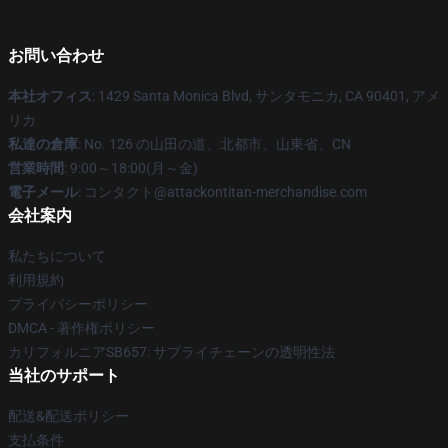
お問い合わせ
本社オフィス
: 1429 Santa Monica Blvd, サンタモニカ, CA 90401, アメ
リカ
私達の倉庫
: No. 126 の山田の道、北都市、山東省、CN
営業時間
: 9:00～18:00(月～金)
電子メール
: コンタクト@attackontitan-merchandise.com
会社案内
私たちについて
利用規約
プライバシーポリシー
DMCA - 著作権ポリシー
カリフォルニアSB657: サプライチェーンの透明性法
当社のサポート
配送&配送ポリシー
支払条件