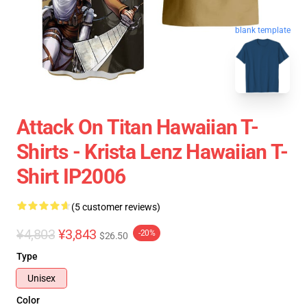
blank template
Attack On Titan Hawaiian T-
Shirts - Krista Lenz Hawaiian T-
Shirt IP2006
(5 customer reviews)
¥4,803
¥3,843
-20%
$26.50
Type
Unisex
Color