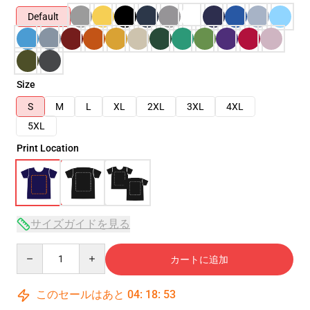
Default
Size
S
M
L
XL
2XL
3XL
4XL
5XL
Print Location
サイズガイドを見る
Quantity
カートに追加
このセールはあと
04
:
18
:
53