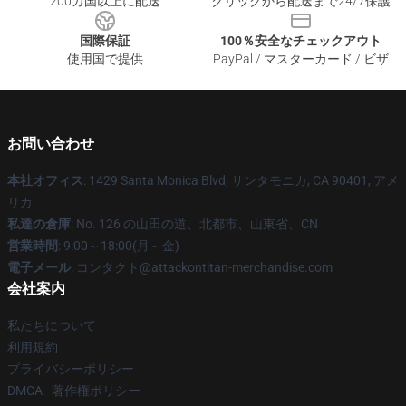
200カ国以上に配送
クリックから配送まで24/7保護
国際保証
100％安全なチェックアウト
使用国で提供
PayPal / マスターカード / ビザ
お問い合わせ
本社オフィス
: 1429 Santa Monica Blvd, サンタモニカ, CA 90401, アメ
リカ
私達の倉庫
: No. 126 の山田の道、北都市、山東省、CN
営業時間
: 9:00～18:00(月～金)
電子メール
: コンタクト@attackontitan-merchandise.com
会社案内
私たちについて
利用規約
プライバシーポリシー
DMCA - 著作権ポリシー