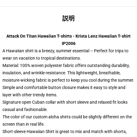
説明
Attack On Titan Hawaiian T-shirts - Krista Lenz Hawaiian T-shirt
IP2006
A Hawaiian shirt is a breezy, summer essential – Perfect for trips to
wear on vacation to tropical destinations.
Material: 100% woven polyester fabric offers outstanding durability,
insulation, and wrinkle resistance. This lightweight, breathable,
moisture-wicking fabric is perfect to keep you cool during the summer.
Simple and comfortable button closure makes it easy to style and
layer with other trendy items.
Signature open Cuban collar with short sleeve and relaxed fit looks
casual and fashionable.
The color of our custom aloha shirts could be slightly different on the
screen than in real life.
Short-sleeve Hawaiian Shirt is great to mix and match with shorts,