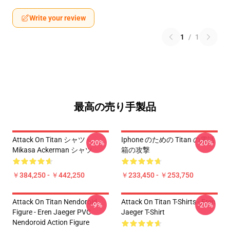
Write your review
1
/
1
最高の売り手製品
Attack On Titan シャツ -
Iphone のための Titan の電話
-20%
-20%
Mikasa Ackerman シャツ
箱の攻撃
￥384,250 - ￥442,250
￥233,450 - ￥253,750
Attack On Titan Nendoroid
Attack On Titan T-Shirts - Eren
-9%
-20%
Figure - Eren Jaeger PVC
Jaeger T-Shirt
Nendoroid Action Figure