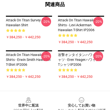
関連商品
Attack On Titan Survey Corps
Attack On Titan Hawaiian T-
-20%
-20%
Hawaiian Shirt
Shirts - Levi Ackerman
Hawaiian T-Shirt IP2006
￥384,250 - ￥442,250
￥384,250 - ￥442,250
Attack On Titan Hawaiian T-
攻撃オンタイタンハワイTシ
-20%
-20%
Shirts - Erwin Smith Hawaiian
ャツ - Eren Yeagerハワイアン
T-Shirt IP2006
TシャツIP2006
￥384,250 - ￥442,250
￥384,250 - ￥442,250
Footer
世界中に配送
安心してお買い物