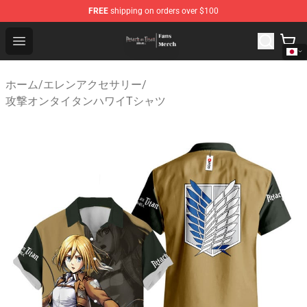
FREE
shipping on orders over $100
Attack On Titan Store - Official Attack On Titan Merchan
Open menu
ホーム
/
エレンアクセサリー
/
攻撃オンタイタンハワイTシャツ