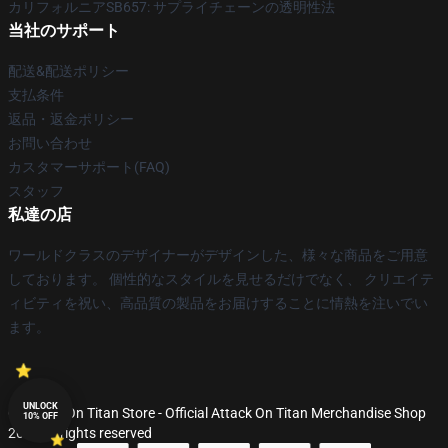
カリフォルニアSB657: サプライチェーンの透明性法
当社のサポート
配送&配送ポリシー
支払条件
返品・返金ポリシー
お問い合わせ
カスタマーサポート(FAQ)
スタッフ
私達の店
ワールドクラスのデザイナーがデザインした、様々な商品をご用意
しております。 個性的なスタイルを見せるだけでなく、 クリエイテ
ィビティを祝い、高品質の製品をお届けすることに情熱を注いでい
ます。
UNLOCK
© Attack On Titan Store - Official Attack On Titan Merchandise Shop
10% OFF
2026 all rights reserved