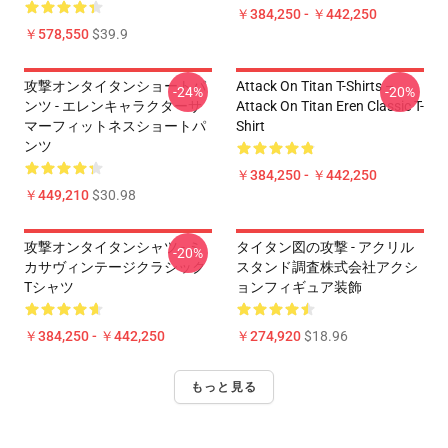
￥384,250 - ￥442,250
￥578,550
$39.9
攻撃オンタイタンショートパ
Attack On Titan T-Shirts –
-24%
-20%
ンツ - エレンキャラクターサ
Attack On Titan Eren Classic T-
マーフィットネスショートパ
Shirt
ンツ
￥384,250 - ￥442,250
￥449,210
$30.98
攻撃オンタイタンシャツ - ミ
タイタン図の攻撃 - アクリル
-20%
カサヴィンテージクラシック
スタンド調査株式会社アクシ
Tシャツ
ョンフィギュア装飾
￥384,250 - ￥442,250
￥274,920
$18.96
もっと見る