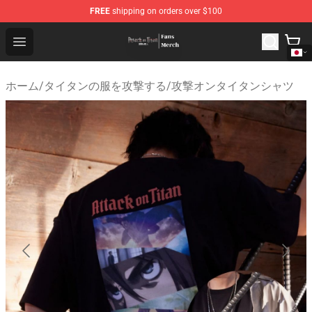
FREE
shipping on orders over $100
Attack On Titan Store - Official Attack On Titan Merchan
Open menu
ホーム
/
タイタンの服を攻撃する
/
攻撃オンタイタンシャツ