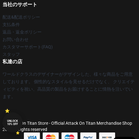
当社のサポート
配送&配送ポリシー
支払条件
返品・返金ポリシー
お問い合わせ
カスタマーサポート(FAQ)
スタッフ
私達の店
ワールドクラスのデザイナーがデザインした、様々な商品をご用意
しております。 個性的なスタイルを見せるだけでなく、 クリエイテ
ィビティを祝い、高品質の製品をお届けすることに情熱を注いでい
ます。
UNLOCK
© Attack On Titan Store - Official Attack On Titan Merchandise Shop
10% OFF
2026 all rights reserved