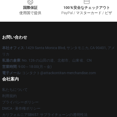
国際保証
100％安全なチェックアウト
使用国で提供
PayPal / マスターカード / ビザ
お問い合わせ
本社オフィス
: 1429 Santa Monica Blvd, サンタモニカ, CA 90401, アメ
リカ
私達の倉庫
: No. 126 の山田の道、北都市、山東省、CN
営業時間
: 9:00～18:00(月～金)
電子メール
: コンタクト@attackontitan-merchandise.com
会社案内
私たちについて
利用規約
プライバシーポリシー
DMCA - 著作権ポリシー
カリフォルニアSB657: サプライチェーンの透明性法