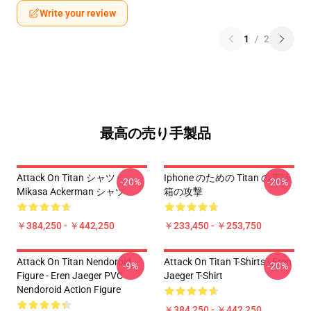
Write your review
1
/
2
最高の売り手製品
Attack On Titan シャツ -
Iphone のための Titan の電話
-20%
-20%
Mikasa Ackerman シャツ
箱の攻撃
￥384,250 - ￥442,250
￥233,450 - ￥253,750
Attack On Titan Nendoroid
Attack On Titan T-Shirts - Eren
-9%
-20%
Figure - Eren Jaeger PVC
Jaeger T-Shirt
Nendoroid Action Figure
￥384,250 - ￥442,250