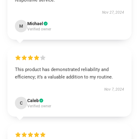
responsive service.
Nov 27, 2024
Michael
M
Verified owner
This product has demonstrated reliability and
efficiency; it’s a valuable addition to my routine.
Nov 7, 2024
Caleb
C
Verified owner