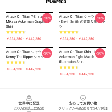
関連商品
Attack On Titan T-Shirts –
Attack On Titan シャツマーチ
-20%
-20%
Mikasa Ackerman Graphic T-
- Erwin Smith の背部反射 シャ
Shirt
ツ
￥384,250 - ￥442,250
￥384,250 - ￥442,250
Attack On Titan シャツ -
Attack On Titan Shirt - Levi
-20%
-20%
Kenny The Ripper シャツ
Ackerman Fight Match
Illustration Shirt
￥384,250 - ￥442,250
￥384,250 - ￥442,250
Footer
世界中に配送
安心してお買い物
200カ国以上に配送
クリックから配送まで24/7保護