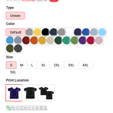
$26.50
Type
Unisex
Color
Default
Size
S
M
L
XL
2XL
3XL
4XL
5XL
Print Location
サイズガイドを見る