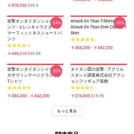
￥578,550
$39.9
攻撃オンタイタンショートパ
Attack On Titan T-Shirts –
-24%
-20%
ンツ - エレンキャラクターサ
Attack On Titan Eren Classic T-
マーフィットネスショートパ
Shirt
ンツ
￥384,250 - ￥442,250
￥449,210
$30.98
攻撃オンタイタンシャツ - ミ
タイタン図の攻撃 - アクリル
-20%
カサヴィンテージクラシック
スタンド調査株式会社アクシ
Tシャツ
ョンフィギュア装飾
￥384,250 - ￥442,250
￥274,920
$18.96
もっと見る