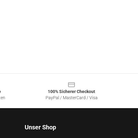
e
100% Sicherer Checkout
ten
PayPal / MasterCard / Visa
Unser Shop