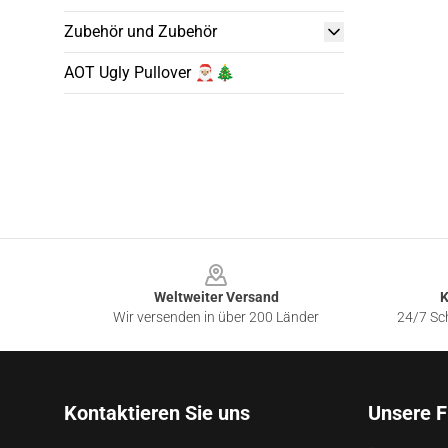
Zubehör und Zubehör
AOT Ugly Pullover 🎅🏼🎄
Footer
Weltweiter Versand
K
Wir versenden in über 200 Länder
24/7 Sch
Kontaktieren Sie uns
Unsere F