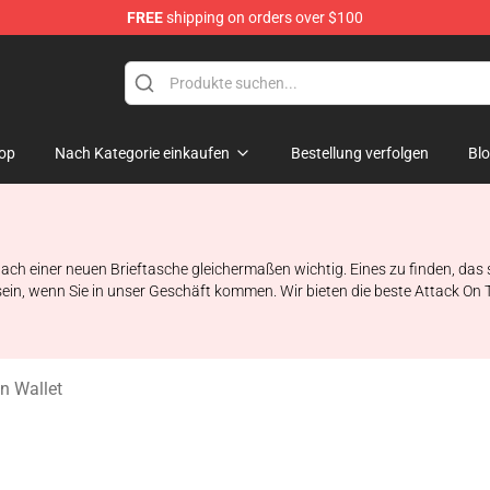
FREE
shipping on orders over $100
andise Shop
op
Nach Kategorie einkaufen
Bestellung verfolgen
Bl
nach einer neuen Brieftasche gleichermaßen wichtig. Eines zu finden, das s
in, wenn Sie in unser Geschäft kommen. Wir bieten die beste Attack On Ti
an Wallet