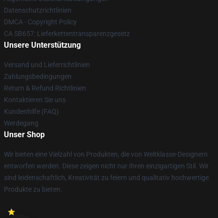
Datenschutzrichtlinien
DMCA - Copyright Policy
CA SB657: Lieferkettentransparenzgesetz
Unsere Unterstützung
Versand und Lieferrichtlinien
Zahlungsbedingungen
Return & Refund Richtlinien
Kontaktieren Sie uns
Kundenhilfe (FAQ)
Werdegang
Unser Shop
Wir bieten eine Vielzahl von Produkten, die von Weltklasse-Designern
entworfen werden. Diese zeigen nicht nur Ihren einzigartigen Stil. Wir
sind leidenschaftlich, Kreativität zu feiern und qualitativ hochwertige
Produkte zu bieten.