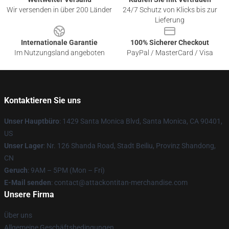
Wir versenden in über 200 Länder
24/7 Schutz von Klicks bis zur
Lieferung
Internationale Garantie
100% Sicherer Checkout
Im Nutzungsland angeboten
PayPal / MasterCard / Visa
Kontaktieren Sie uns
Unser Hauptbüro
: 1429 Santa Monica Blvd, Santa Monica, CA 90401,
US
Unser Lager
: Nr. 126 Shanda Road, Stadt Beiliu, Provinz Shandong,
CN
Geruch
: 9AM – 5PM (Mon – Fri)
E-Mail senden
: contact@attackontitan-merchandise.com
Unsere Firma
Über uns
Allgemeine Geschäftsbedingungen