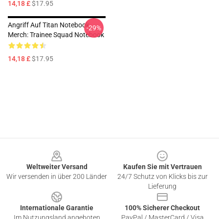
14,18 £
$17.95
Angriff Auf Titan Notebook
-29%
Merch: Trainee Squad Notebook
14,18 £
$17.95
Footer
Weltweiter Versand
Kaufen Sie mit Vertrauen
Wir versenden in über 200 Länder
24/7 Schutz von Klicks bis zur
Lieferung
Internationale Garantie
100% Sicherer Checkout
Im Nutzungsland angeboten
PayPal / MasterCard / Visa