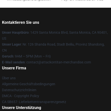
Kontaktieren Sie uns
Unser Hauptbüro
: 1429 Santa Monica Blvd, Santa Monica, CA 90401,
US
Unser Lager
: Nr. 126 Shanda Road, Stadt Beiliu, Provinz Shandong,
CN
Geruch
: 9AM – 5PM (Mon – Fri)
E-Mail senden
: contact@attackontitan-merchandise.com
Unsere Firma
Über uns
Allgemeine Geschäftsbedingungen
Datenschutzrichtlinien
DMCA - Copyright Policy
CA SB657: Lieferkettentransparenzgesetz
Unsere Unterstützung