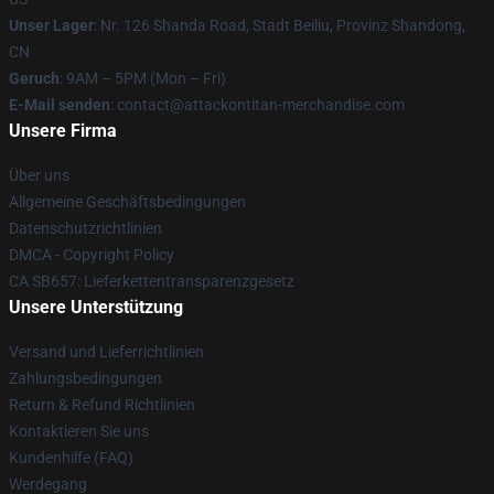
Unser Lager
: Nr. 126 Shanda Road, Stadt Beiliu, Provinz Shandong,
CN
Geruch
: 9AM – 5PM (Mon – Fri)
E-Mail senden
: contact@attackontitan-merchandise.com
Unsere Firma
Über uns
Allgemeine Geschäftsbedingungen
Datenschutzrichtlinien
DMCA - Copyright Policy
CA SB657: Lieferkettentransparenzgesetz
Unsere Unterstützung
Versand und Lieferrichtlinien
Zahlungsbedingungen
Return & Refund Richtlinien
Kontaktieren Sie uns
Kundenhilfe (FAQ)
Werdegang