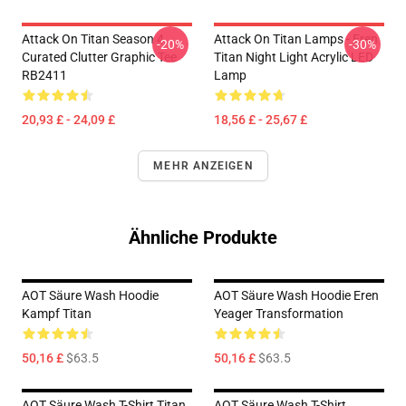
Attack On Titan Season 4
Attack On Titan Lamps - Eren
-20%
-30%
Curated Clutter Graphic Tee
Titan Night Light Acrylic LED
RB2411
Lamp
20,93 £ - 24,09 £
18,56 £ - 25,67 £
MEHR ANZEIGEN
Ähnliche Produkte
AOT Säure Wash Hoodie
AOT Säure Wash Hoodie Eren
Kampf Titan
Yeager Transformation
50,16 £
$63.5
50,16 £
$63.5
AOT Säure Wash T-Shirt Titan
AOT Säure Wash T-Shirt