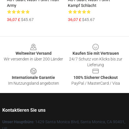
Army
Kampf Schlacht
36,07 £
$45.67
36,07 £
$45.67
Footer
Weltweiter Versand
Kaufen Sie mit Vertrauen
Wir versenden in über 200 Länder
24/7 Schutz von Klicks bis zur
Lieferung
Internationale Garantie
100% Sicherer Checkout
Im Nutzungsland angeboten
PayPal / MasterCard / Visa
Kontaktieren Sie uns
Unser Hauptbüro
: 1429 Santa Monica Blvd, Santa Monica, CA 90401,
US