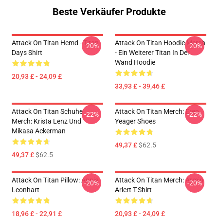
Beste Verkäufer Produkte
Attack On Titan Hemd - Titan
Attack On Titan Hoodie Merch
-20%
-20%
Days Shirt
- Ein Weiterer Titan In Der
Wand Hoodie
20,93 £ - 24,09 £
33,93 £ - 39,46 £
Attack On Titan Schuhe
Attack On Titan Merch: Eren
-22%
-22%
Merch: Krista Lenz Und
Yeager Shoes
Mikasa Ackerman
49,37 £
$62.5
49,37 £
$62.5
Attack On Titan Pillow: Annie
Attack On Titan Merch: Armin
-20%
-20%
Leonhart
Arlert T-Shirt
18,96 £ - 22,91 £
20,93 £ - 24,09 £