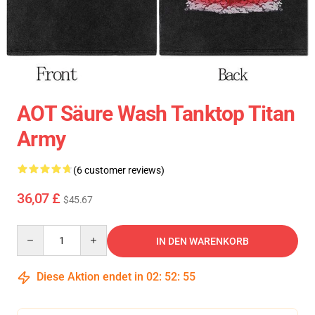
AOT Säure Wash Tanktop Titan
Army
(6 customer reviews)
36,07 £
$45.67
Quantity
IN DEN WARENKORB
Diese Aktion endet in
02
:
52
:
54