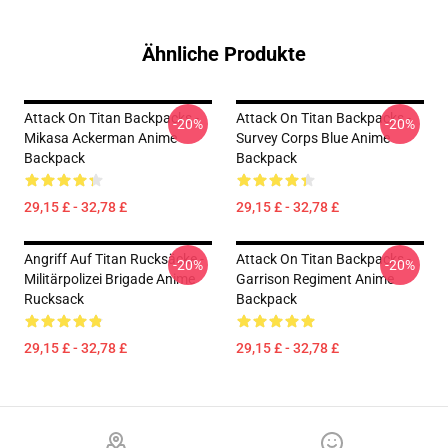
Ähnliche Produkte
Attack On Titan Backpacks -
Attack On Titan Backpacks -
-20%
-20%
Mikasa Ackerman Anime
Survey Corps Blue Anime
Backpack
Backpack
29,15 £ - 32,78 £
29,15 £ - 32,78 £
Angriff Auf Titan Rucksäcke -
Attack On Titan Backpacks -
-20%
-20%
Militärpolizei Brigade Anime
Garrison Regiment Anime
Rucksack
Backpack
29,15 £ - 32,78 £
29,15 £ - 32,78 £
Footer