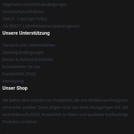
Allgemeine Geschäftsbedingungen
Datenschutzrichtlinien
DMCA - Copyright Policy
CA SB657: Lieferkettentransparenzgesetz
Unsere Unterstützung
Versand und Lieferrichtlinien
Zahlungsbedingungen
Return & Refund Richtlinien
Kontaktieren Sie uns
Kundenhilfe (FAQ)
Werdegang
Unser Shop
Wir bieten eine Vielzahl von Produkten, die von Weltklasse-Designern
entworfen werden. Diese zeigen nicht nur Ihren einzigartigen Stil. Wir
sind leidenschaftlich, Kreativität zu feiern und qualitativ hochwertige
Produkte zu bieten.