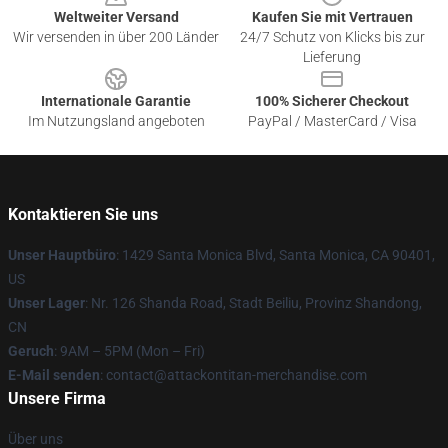
Weltweiter Versand
Kaufen Sie mit Vertrauen
Wir versenden in über 200 Länder
24/7 Schutz von Klicks bis zur
Lieferung
Internationale Garantie
100% Sicherer Checkout
Im Nutzungsland angeboten
PayPal / MasterCard / Visa
Kontaktieren Sie uns
Unser Hauptbüro
: 1429 Santa Monica Blvd, Santa Monica, CA 90401,
US
Unser Lager
: Nr. 126 Shanda Road, Stadt Beiliu, Provinz Shandong,
CN
Geruch
: 9AM – 5PM (Mon – Fri)
E-Mail senden
: contact@attackontitan-merchandise.com
Unsere Firma
Über uns