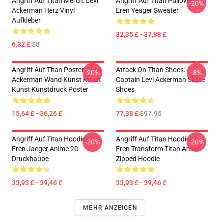
Angriff Auf Titan Merch: Levi
Angriff Auf Titan Pullover:
-20%
Ackerman Herz Vinyl
Eren Yeager Sweater
Aufkleber
32,35 £ - 37,88 £
6,32 £
$8
Angriff Auf Titan Poster - Levi
Attack On Titan Shoes:
-20%
-8%
Ackerman Wand Kunst Kunst
Captain Levi Ackerman Skate
Kunst Kunstdruck Poster
Shoes
15,64 £ - 36,26 £
77,38 £
$97.95
Angriff Auf Titan Hoodies -
Angriff Auf Titan Hoodies –
-20%
-20%
Eren Jaeger Anime 2D
Eren Transform Titan Anime
Druckhaube
Zipped Hoodie
33,93 £ - 39,46 £
33,93 £ - 39,46 £
MEHR ANZEIGEN