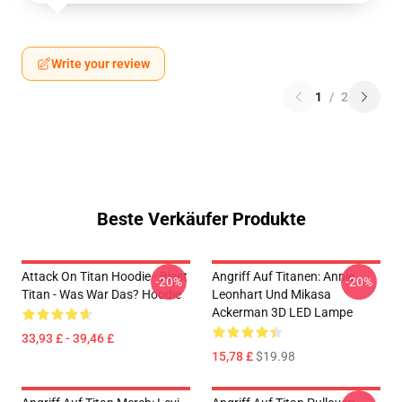
Write your review
1
/
2
Beste Verkäufer Produkte
Attack On Titan Hoodie - Biest
Angriff Auf Titanen: Annie
-20%
-20%
Titan - Was War Das? Hoodie
Leonhart Und Mikasa
Ackerman 3D LED Lampe
33,93 £ - 39,46 £
15,78 £
$19.98