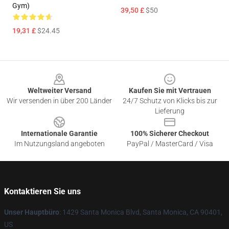
Gym)
39,50 £
$50
19,31 £
$24.45
Footer
Weltweiter Versand
Kaufen Sie mit Vertrauen
Wir versenden in über 200 Länder
24/7 Schutz von Klicks bis zur
Lieferung
Internationale Garantie
100% Sicherer Checkout
Im Nutzungsland angeboten
PayPal / MasterCard / Visa
Kontaktieren Sie uns
Unser Hauptbüro
: 1429 Santa Monica Blvd, Santa Monica, CA 90401,
US