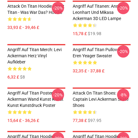
Attack On Titan Hoodie - Biest
Angriff Auf Titanen: Annie
-20%
-20%
Titan - Was War Das? Hoodie
Leonhart Und Mikasa
Ackerman 3D LED Lampe
33,93 £ - 39,46 £
15,78 £
$19.98
Angriff Auf Titan Merch: Levi
Angriff Auf Titan Pullover:
-20%
Ackerman Herz Vinyl
Eren Yeager Sweater
Aufkleber
32,35 £ - 37,88 £
6,32 £
$8
Angriff Auf Titan Poster - Levi
Attack On Titan Shoes:
-20%
-8%
Ackerman Wand Kunst Kunst
Captain Levi Ackerman Skate
Kunst Kunstdruck Poster
Shoes
15,64 £ - 36,26 £
77,38 £
$97.95
Angriff Auf Titan Hoodies -
Angriff Auf Titan Hoodies –