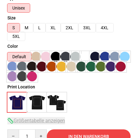
Unisex
Size
S
M
L
XL
2XL
3XL
4XL
5XL
Color
Default
Print Location
Größentabelle anzeigen
Quantity
IN DEN WARENKORB