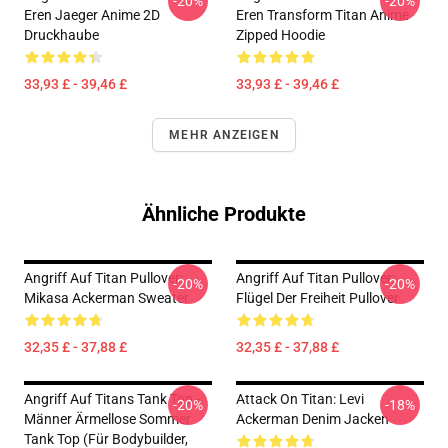
-20%
-20%
Eren Jaeger Anime 2D
Eren Transform Titan Anime
Druckhaube
Zipped Hoodie
33,93 £ - 39,46 £
33,93 £ - 39,46 £
MEHR ANZEIGEN
Ähnliche Produkte
Angriff Auf Titan Pullover:
Angriff Auf Titan Pullover:
-20%
-20%
Mikasa Ackerman Sweater
Flügel Der Freiheit Pullover
32,35 £ - 37,88 £
32,35 £ - 37,88 £
Angriff Auf Titans Tank Top -
Attack On Titan: Levi
-20%
-18%
Männer Ärmellose Sommer
Ackerman Denim Jacken
Tank Top (für Bodybuilder,