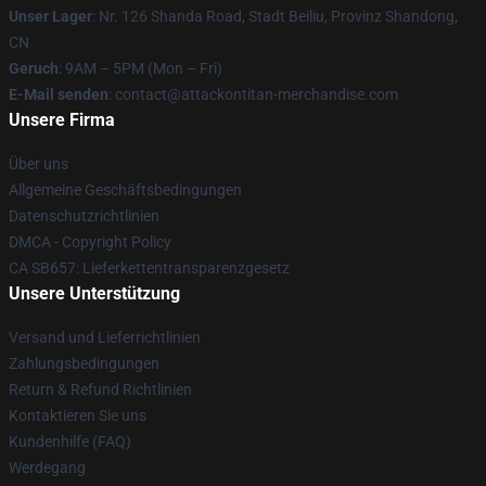
Unser Lager
: Nr. 126 Shanda Road, Stadt Beiliu, Provinz Shandong,
CN
Geruch
: 9AM – 5PM (Mon – Fri)
E-Mail senden
: contact@attackontitan-merchandise.com
Unsere Firma
Über uns
Allgemeine Geschäftsbedingungen
Datenschutzrichtlinien
DMCA - Copyright Policy
CA SB657: Lieferkettentransparenzgesetz
Unsere Unterstützung
Versand und Lieferrichtlinien
Zahlungsbedingungen
Return & Refund Richtlinien
Kontaktieren Sie uns
Kundenhilfe (FAQ)
Werdegang