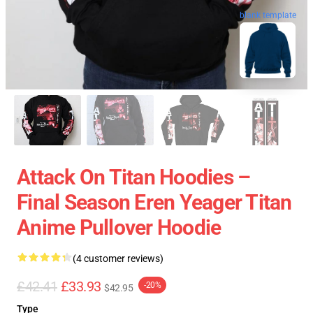
blank template
Attack On Titan Hoodies –
Final Season Eren Yeager Titan
Anime Pullover Hoodie
(4 customer reviews)
£42.41
£33.93
-20%
$42.95
Type