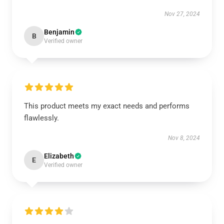
Nov 27, 2024
Benjamin
B
Verified owner
This product meets my exact needs and performs
flawlessly.
Nov 8, 2024
Elizabeth
E
Verified owner