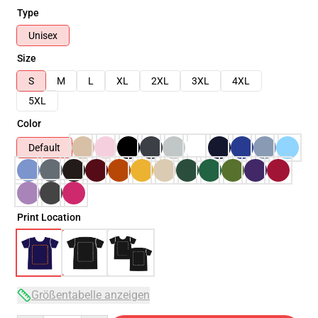
Type
Unisex
Size
S
M
L
XL
2XL
3XL
4XL
5XL
Color
Default
Print Location
Größentabelle anzeigen