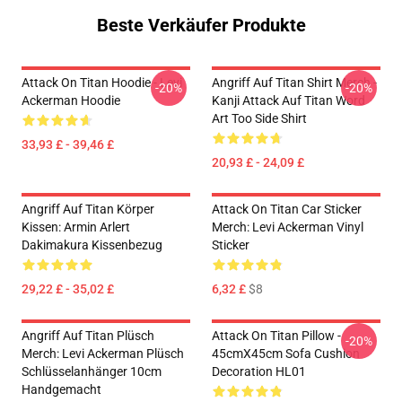
Beste Verkäufer Produkte
Attack On Titan Hoodie - Levi
Angriff Auf Titan Shirt Merch -
-20%
-20%
Ackerman Hoodie
Kanji Attack Auf Titan Word
Art Too Side Shirt
33,93 £ - 39,46 £
20,93 £ - 24,09 £
Angriff Auf Titan Körper
Attack On Titan Car Sticker
Kissen: Armin Arlert
Merch: Levi Ackerman Vinyl
Dakimakura Kissenbezug
Sticker
29,22 £ - 35,02 £
6,32 £
$8
Angriff Auf Titan Plüsch
Attack On Titan Pillow -
-20%
Merch: Levi Ackerman Plüsch
45cmX45cm Sofa Cushion
Schlüsselanhänger 10cm
Decoration HL01
Handgemacht