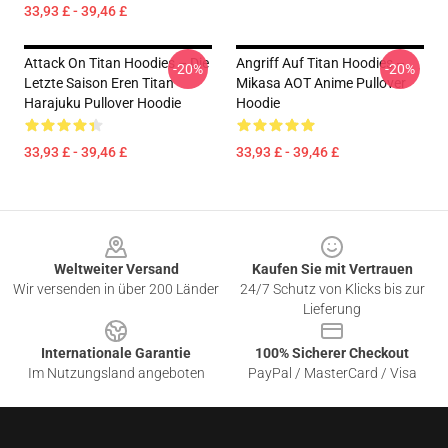
33,93 £ - 39,46 £
Attack On Titan Hoodies – Die
Angriff Auf Titan Hoodies –
-20%
-20%
Letzte Saison Eren Titan
Mikasa AOT Anime Pullover
Harajuku Pullover Hoodie
Hoodie
33,93 £ - 39,46 £
33,93 £ - 39,46 £
Footer
Weltweiter Versand
Kaufen Sie mit Vertrauen
Wir versenden in über 200 Länder
24/7 Schutz von Klicks bis zur
Lieferung
Internationale Garantie
100% Sicherer Checkout
Im Nutzungsland angeboten
PayPal / MasterCard / Visa