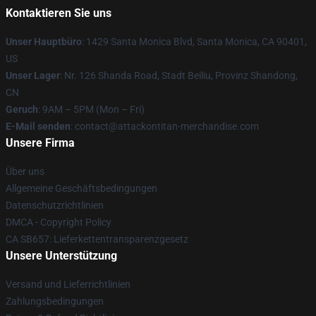
Kontaktieren Sie uns
Unser Hauptbüro
: 1429 Santa Monica Blvd, Santa Monica, CA 90401,
US
Unser Lager
: Nr. 126 Shanda Road, Stadt Beiliu, Provinz Shandong,
CN
Geruch
: 9AM – 5PM (Mon – Fri)
E-Mail senden
: contact@attackontitan-merchandise.com
Unsere Firma
Über uns
Allgemeine Geschäftsbedingungen
Datenschutzrichtlinien
DMCA - Copyright Policy
CA SB657: Lieferkettentransparenzgesetz
Unsere Unterstützung
Versand und Lieferrichtlinien
Zahlungsbedingungen