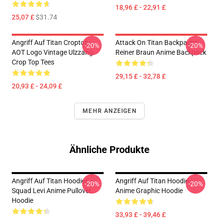
18,96 £ - 22,91 £
25,07 £
$31.74
Angriff Auf Titan Croptop -
Attack On Titan Backpacks -
-20%
-20%
AOT Logo Vintage Ulzzang
Reiner Braun Anime Backpack
Crop Top Tees
29,15 £ - 32,78 £
20,93 £ - 24,09 £
MEHR ANZEIGEN
Ähnliche Produkte
Angriff Auf Titan Hoodies –
Angriff Auf Titan Hoodie -
-20%
-20%
Squad Levi Anime Pullover
Anime Graphic Hoodie
Hoodie
33,93 £ - 39,46 £