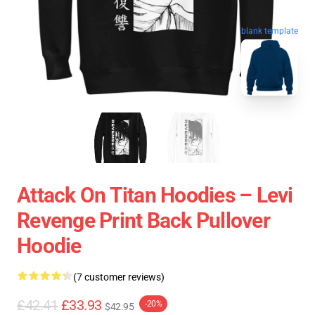
blank template
Attack On Titan Hoodies – Levi
Revenge Print Back Pullover
Hoodie
(7 customer reviews)
£42.41
£33.93
-20%
$42.95