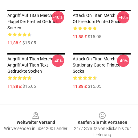
Angriff Auf Titan Merch: Gold
Attack On Titan Merch: Wings
-40%
-40%
Flügel Der Freiheit Gedruckt
Of Freedom Printed Socks
Socken
11,88 £
$15.05
11,88 £
$15.05
Angriff Auf Titan Merch:
Attack On Titan Merch:
-40%
-40%
Angriff Auf Titan Text
Stationary Guard Printed
Gedruckte Socken
Socks
11,88 £
$15.05
11,88 £
$15.05
Footer
Weltweiter Versand
Kaufen Sie mit Vertrauen
Wir versenden in über 200 Länder
24/7 Schutz von Klicks bis zur
Lieferung