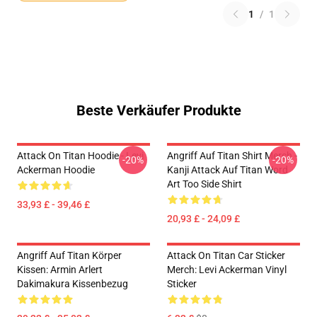
1
/
1
Beste Verkäufer Produkte
Attack On Titan Hoodie - Levi
Angriff Auf Titan Shirt Merch -
-20%
-20%
Ackerman Hoodie
Kanji Attack Auf Titan Word
Art Too Side Shirt
33,93 £ - 39,46 £
20,93 £ - 24,09 £
Angriff Auf Titan Körper
Attack On Titan Car Sticker
Kissen: Armin Arlert
Merch: Levi Ackerman Vinyl
Dakimakura Kissenbezug
Sticker