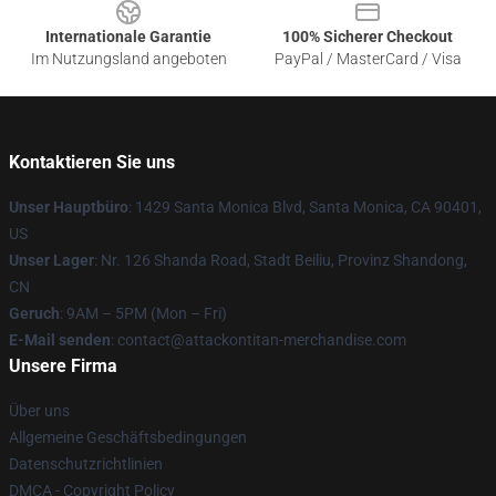
Internationale Garantie
100% Sicherer Checkout
Im Nutzungsland angeboten
PayPal / MasterCard / Visa
Kontaktieren Sie uns
Unser Hauptbüro
: 1429 Santa Monica Blvd, Santa Monica, CA 90401,
US
Unser Lager
: Nr. 126 Shanda Road, Stadt Beiliu, Provinz Shandong,
CN
Geruch
: 9AM – 5PM (Mon – Fri)
E-Mail senden
: contact@attackontitan-merchandise.com
Unsere Firma
Über uns
Allgemeine Geschäftsbedingungen
Datenschutzrichtlinien
DMCA - Copyright Policy