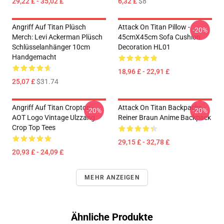
29,22 £ - 35,02 £
6,32 £
$8
Angriff Auf Titan Plüsch
Attack On Titan Pillow -
-20%
Merch: Levi Ackerman Plüsch
45cmX45cm Sofa Cushion
Schlüsselanhänger 10cm
Decoration HL01
Handgemacht
18,96 £ - 22,91 £
25,07 £
$31.74
Angriff Auf Titan Croptop -
Attack On Titan Backpacks -
-20%
-20%
AOT Logo Vintage Ulzzang
Reiner Braun Anime Backpack
Crop Top Tees
29,15 £ - 32,78 £
20,93 £ - 24,09 £
MEHR ANZEIGEN
Ähnliche Produkte