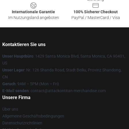
Internationale Garantie
100% Sicherer Checkout
Im Nutzungsland angeboten
PayPal / MasterCard / Visa
Kontaktieren Sie uns
Unser Hauptbüro
: 1429 Santa Monica Blvd, Santa Monica, CA 90401,
US
Unser Lager
: Nr. 126 Shanda Road, Stadt Beiliu, Provinz Shandong,
CN
Geruch
: 9AM – 5PM (Mon – Fri)
E-Mail senden
: contact@attackontitan-merchandise.com
Unsere Firma
Über uns
Allgemeine Geschäftsbedingungen
Datenschutzrichtlinien