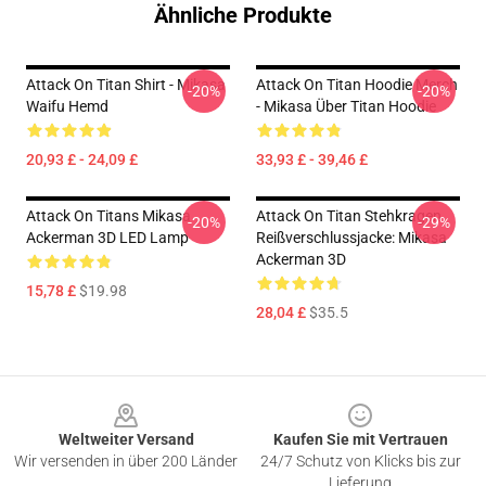
Ähnliche Produkte
Attack On Titan Shirt - Mikasa
Attack On Titan Hoodie Merch
-20%
-20%
Waifu Hemd
- Mikasa Über Titan Hoodie
20,93 £ - 24,09 £
33,93 £ - 39,46 £
Attack On Titans Mikasa
Attack On Titan Stehkragen
-20%
-29%
Ackerman 3D LED Lamp
Reißverschlussjacke: Mikasa
Ackerman 3D
15,78 £
$19.98
28,04 £
$35.5
Footer
Weltweiter Versand
Kaufen Sie mit Vertrauen
Wir versenden in über 200 Länder
24/7 Schutz von Klicks bis zur
Lieferung