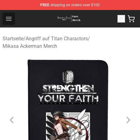
FREE
shipping on orders over $100
Attack On Titan Store - Official Attack On Titan Merchan
Open menu
Startseite
/
Angriff auf Titan Charactors
/
Mikasa Ackerman Merch