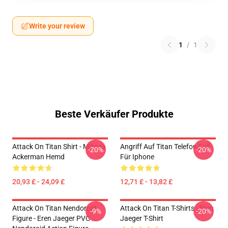
Write your review
1
/
1
Beste Verkäufer Produkte
Attack On Titan Shirt - Mikasa
Angriff Auf Titan Telefon Fall
-20%
-20%
Ackerman Hemd
Für Iphone
20,93 £ - 24,09 £
12,71 £ - 13,82 £
Attack On Titan Nendoroid
Attack On Titan T-Shirts - Eren
-9%
-20%
Figure - Eren Jaeger PVC
Jaeger T-Shirt