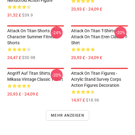
Nendoroid Action Figure
20,93 £ - 24,09 £
31,52 £
$39.9
Attack On Titan Shorts - Eren
Attack On Titan T-Shirts –
-24%
-20%
Character Summer Fitness
Attack On Titan Eren Classic T-
Shorts
Shirt
24,47 £
$30.98
20,93 £ - 24,09 £
Angriff Auf Titan Shirts –
Attack On Titan Figures -
-20%
Mikasa Vintage Classic T-Shirt
Acrylic Stand Survey Corps
Action Figures Decoration
20,93 £ - 24,09 £
14,97 £
$18.96
MEHR ANZEIGEN