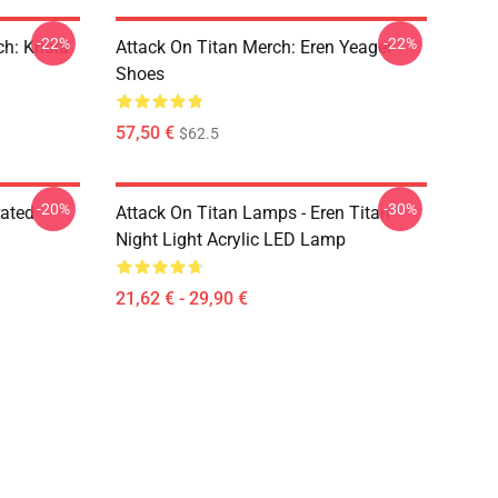
-22%
-22%
h: Krista
Attack On Titan Merch: Eren Yeager
Shoes
57,50 €
$62.5
-20%
-30%
rated
Attack On Titan Lamps - Eren Titan
Night Light Acrylic LED Lamp
21,62 € - 29,90 €