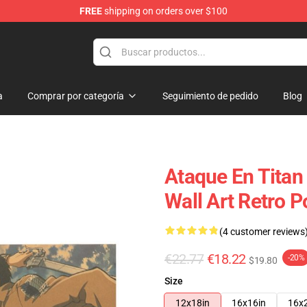
FREE
shipping on orders over $100
andise Shop
a
Comprar por categoría
Seguimiento de pedido
Blog
Ataque En Titan
Wall Art Retro 
(4 customer reviews
€22.77
€18.22
-20%
$19.80
Size
12x18in
16x16in
16x