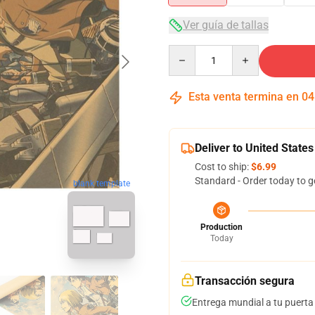
Ver guía de tallas
Quantity
Esta venta termina en
04
Deliver to United States
Cost to ship:
$6.99
Standard - Order today to g
blank template
Production
Today
Transacción segura
Entrega mundial a tu puerta