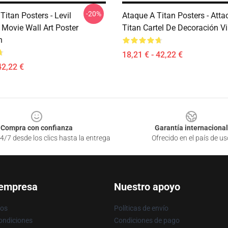
-20%
Titan Posters - Levil
Ataque A Titan Posters - Atta
Movie Wall Art Poster
Titan Cartel De Decoración V
n
18,21 € - 42,22 €
42,22 €
Compra con confianza
Garantía internacional
4/7 desde los clics hasta la entrega
Ofrecido en el país de us
 empresa
Nuestro apoyo
ros
Políticas de envío
ondiciones
Condiciones de pago