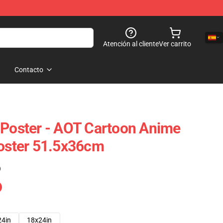
Atención al cliente
Ver carrito
Contacto
 Poster - AOT Cartoon Anime
Poster 51.5x36cm
)
24in
18x24in