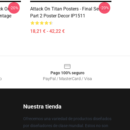
-20%
-20%
ck On
Attack On Titan Posters - Final Season
intage
Part 2 Poster Decor IP1511
18,21 € - 42,22 €
Pago 100% seguro
o
PayPal / MasterCard / Visa
Nuestra tienda
Ofrecemos una variedad de productos diseñados
por diseñadores de clase mundial. Estos no son