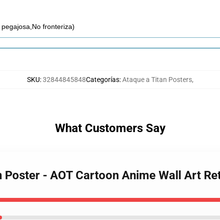
o pegajosa,No fronteriza)
SKU
:
32844845848
Categorías
:
Ataque a Titan Posters
,
What Customers Say
an Poster - AOT Cartoon Anime Wall Art R