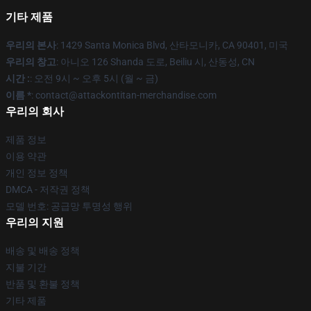
기타 제품
우리의 본사
: 1429 Santa Monica Blvd, 산타모니카, CA 90401, 미국
우리의 창고
: 아니오 126 Shanda 도로, Beiliu 시, 산동성, CN
시간 :
: 오전 9시 ~ 오후 5시 (월 ~ 금)
이름 *
: contact@attackontitan-merchandise.com
우리의 회사
제품 정보
이용 약관
개인 정보 정책
DMCA - 저작권 정책
모델 번호: 공급망 투명성 행위
우리의 지원
배송 및 배송 정책
지불 기간
반품 및 환불 정책
기타 제품