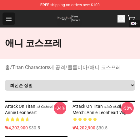
FREE
shipping on orders over $100
Attack On Titan Store - Official Attack On Titan Merchan
Open menu
애니 코스프레
홈
/
Titan Charactors에 공격
/
콜롬비아
/
애니 코스프레
Attack On Titan 코스프레 Wig:
Attack On Titan 코스프레
-34%
-38%
Annie Leonheart
Merch: Annie Leonheart Wig
₩4,202,900
$30.5
₩4,202,900
$30.5