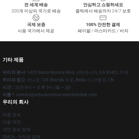
전 세계 배송
안심하고 쇼핑하세요
200개 이상의 국가로 배송
클릭에서 배송까지 24/7 보호
국제 보증
100% 안전한 결제
사용 국가에서 제공
페이팔 / 마스터카드 / 비자
기타 제품
우리의 본사
: 1429 Santa Monica Blvd, 산타모니카, CA 90401, 미국
우리의 창고
: 아니오 126 Shanda 도로, Beiliu 시, 산동성, CN
시간 :
: 오전 9시 ~ 오후 5시 (월 ~ 금)
이름 *
: contact@attackontitan-merchandise.com
우리의 회사
제품 정보
이용 약관
개인 정보 정책
DMCA - 저작권 정책