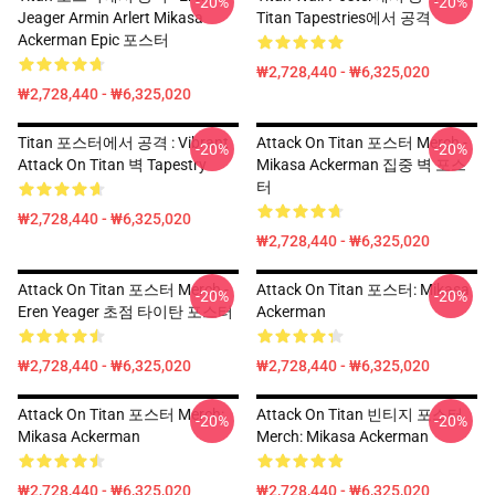
-20%
-20%
Jeager Armin Arlert Mikasa
Titan Tapestries에서 공격
Ackerman Epic 포스터
₩2,728,440 - ₩6,325,020
₩2,728,440 - ₩6,325,020
Titan 포스터에서 공격 : Vibrant
Attack On Titan 포스터 Merch -
-20%
-20%
Attack On Titan 벽 Tapestry
Mikasa Ackerman 집중 벽 포스
터
₩2,728,440 - ₩6,325,020
₩2,728,440 - ₩6,325,020
Attack On Titan 포스터 Merch -
Attack On Titan 포스터: Mikasa
-20%
-20%
Eren Yeager 초점 타이탄 포스터
Ackerman
₩2,728,440 - ₩6,325,020
₩2,728,440 - ₩6,325,020
Attack On Titan 포스터 Merch:
Attack On Titan 빈티지 포스터
-20%
-20%
Mikasa Ackerman
Merch: Mikasa Ackerman
₩2,728,440 - ₩6,325,020
₩2,728,440 - ₩6,325,020