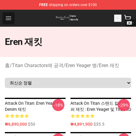
FREE
shipping on orders over $100
Attack On Titan Store - Official Attack On Titan Merchan
Open menu
Eren 재킷
홈
/
Titan Charactors에 공격
/
Eren Yeager 병
/
Eren 재킷
Attack On Titan: Eren Yeager
Attack On Titan 스탠드 칼라 지
-18%
-29%
Denim 재킷
퍼 재킷 : Eren Yeager 및 Titan 3D
₩6,890,000
$50
₩4,891,900
$35.5