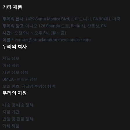
기타 제품
우리의 본사
: 1429 Santa Monica Blvd, 산타모니카, CA 90401, 미국
우리의 창고
: 아니오 126 Shanda 도로, Beiliu 시, 산동성, CN
시간 :
: 오전 9시 ~ 오후 5시 (월 ~ 금)
이름 *
: contact@attackontitan-merchandise.com
우리의 회사
제품 정보
이용 약관
개인 정보 정책
DMCA - 저작권 정책
모델 번호: 공급망 투명성 행위
우리의 지원
배송 및 배송 정책
지불 기간
반품 및 환불 정책
기타 제품