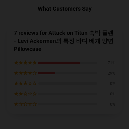
What Customers Say
7 reviews for Attack on Titan 숙박 플랜
- Levi Ackerman의 특징 바디 베개 양면
Pillowcase
★★★★★
71%
★★★★☆
29%
★★★☆☆
0%
★★☆☆☆
0%
★☆☆☆☆
0%