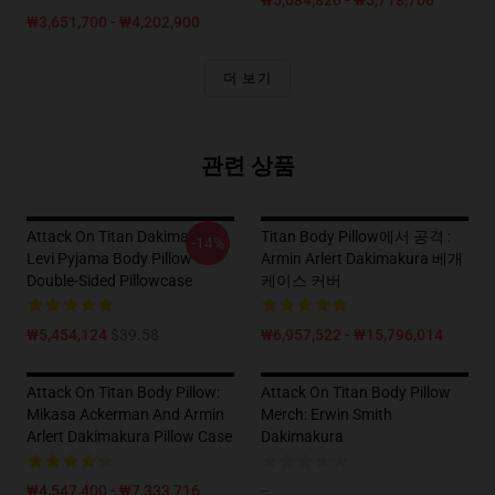
₩5,084,820 - ₩5,718,700
₩3,651,700 - ₩4,202,900
더 보기
관련 상품
Attack On Titan Dakimakura -
Titan Body Pillow에서 공격 :
-14%
Levi Pyjama Body Pillow
Armin Arlert Dakimakura 베개
Double-Sided Pillowcase
케이스 커버
₩5,454,124
$39.58
₩6,957,522 - ₩15,796,014
Attack On Titan Body Pillow:
Attack On Titan Body Pillow
Mikasa Ackerman And Armin
Merch: Erwin Smith
Arlert Dakimakura Pillow Case
Dakimakura
₩4,547,400 - ₩7,333,716
--