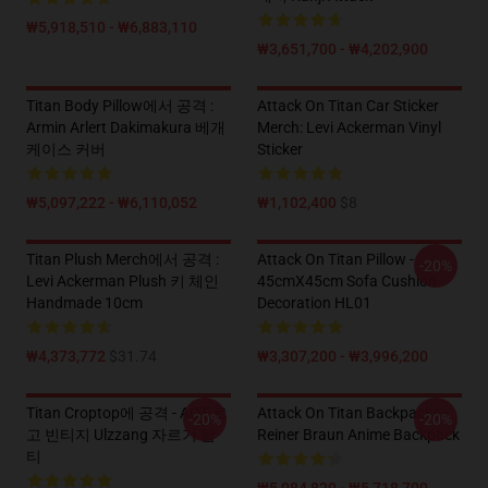
₩5,918,510 - ₩6,883,110
₩3,651,700 - ₩4,202,900
Titan Body Pillow에서 공격 :
Attack On Titan Car Sticker
Armin Arlert Dakimakura 베개
Merch: Levi Ackerman Vinyl
케이스 커버
Sticker
₩5,097,222 - ₩6,110,052
₩1,102,400
$8
Titan Plush Merch에서 공격 :
Attack On Titan Pillow -
-20%
Levi Ackerman Plush 키 체인
45cmX45cm Sofa Cushion
Handmade 10cm
Decoration HL01
₩4,373,772
$31.74
₩3,307,200 - ₩3,996,200
Titan Croptop에 공격 - AOT 로
Attack On Titan Backpacks -
-20%
-20%
고 빈티지 Ulzzang 자르기 탑
Reiner Braun Anime Backpack
티