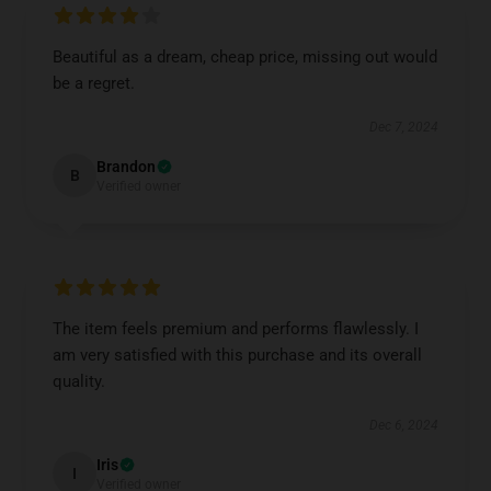
Beautiful as a dream, cheap price, missing out would
be a regret.
Dec 7, 2024
Brandon
B
Verified owner
The item feels premium and performs flawlessly. I
am very satisfied with this purchase and its overall
quality.
Dec 6, 2024
Iris
I
Verified owner