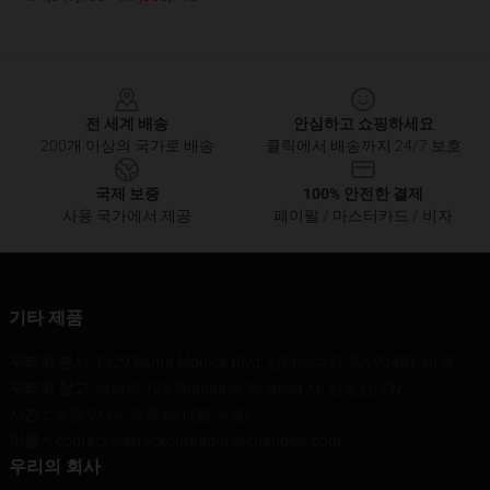
Footer
전 세계 배송
안심하고 쇼핑하세요
200개 이상의 국가로 배송
클릭에서 배송까지 24/7 보호
국제 보증
100% 안전한 결제
사용 국가에서 제공
페이팔 / 마스터카드 / 비자
기타 제품
우리의 본사
: 1429 Santa Monica Blvd, 산타모니카, CA 90401, 미국
우리의 창고
: 아니오 126 Shanda 도로, Beiliu 시, 산동성, CN
시간 :
: 오전 9시 ~ 오후 5시 (월 ~ 금)
이름 *
: contact@attackontitan-merchandise.com
우리의 회사