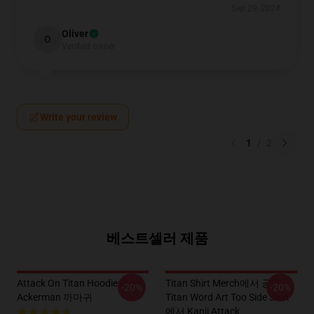
Sep 29, 2024
Oliver
O
Verified owner
Write your review
1
/
2
베스트셀러 제품
Attack On Titan Hoodie - Levi
Titan Shirt Merch에서 공격 -
-20%
-20%
Ackerman 까마귀
Titan Word Art Too Side Shirt
에서 Kanji Attack