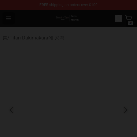
FREE
shipping on orders over $100
Attack On Titan Store - Official Attack On Titan Merchan
Open menu
홈
/
Titan Dakimakura에 공격