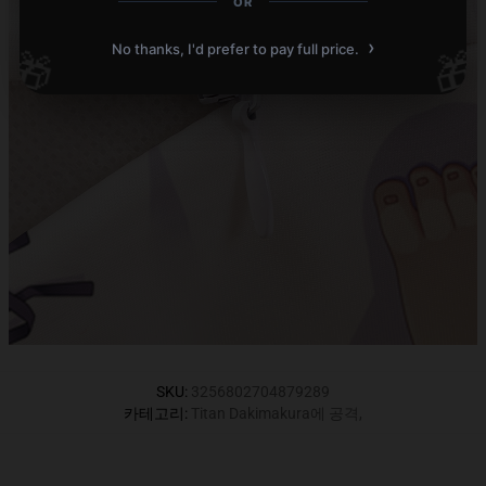
OR
›
No thanks, I'd prefer to pay full price.
🎁
🎁
SKU
:
3256802704879289
카테고리
:
Titan Dakimakura에 공격
,