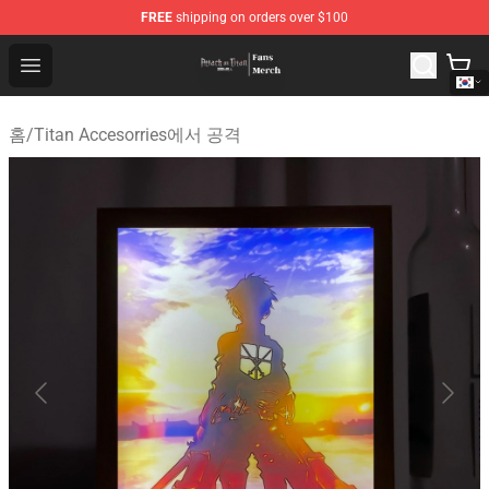
FREE
shipping on orders over $100
Attack On Titan Store - Official Attack On Titan Merchan
Open menu
홈
/
Titan Accesorries에서 공격