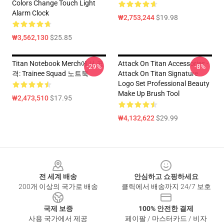
Colors Change Touch Light
Alarm Clock
₩2,753,244
$19.98
₩3,562,130
$25.85
Titan Notebook Merch에서 공
Attack On Titan Accessories -
-29%
-8%
격: Trainee Squad 노트북
Attack On Titan Signature
Logo Set Professional Beauty
Make Up Brush Tool
₩2,473,510
$17.95
₩4,132,622
$29.99
Footer
전 세계 배송
안심하고 쇼핑하세요
200개 이상의 국가로 배송
클릭에서 배송까지 24/7 보호
국제 보증
100% 안전한 결제
사용 국가에서 제공
페이팔 / 마스터카드 / 비자