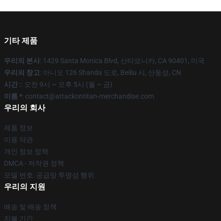
기타 제품
우리의 본사
: 1429 Santa Monica Blvd, 산타모니카, CA 90401, 미국
우리의 창고
: 아니오 126 Shanda 도로, Beiliu 시, 산동성, CN
시간 :
: 오전 9시 ~ 오후 5시 (월 ~ 금)
이름 *
: contact@attackontitan-merchandise.com
우리의 회사
제품 정보
이용 약관
개인 정보 정책
DMCA - 저작권 정책
모델 번호: 공급망 투명성 행위
우리의 지원
배송 및 배송 정책
지불 기간