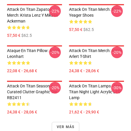
Attack On Titan Zapatos
Attack On Titan Merch: Eren
-22%
-22%
Merch: Krista Lenz Y Mikasa
Yeager Shoes
Ackerman
57,50 €
$62.5
57,50 €
$62.5
Ataque En Titan Pillow: Annie
Attack On Titan Merch: Armin
-20%
-20%
Leonhart
Arlert T-Shirt
22,08 € - 26,68 €
24,38 € - 28,06 €
Attack On Titan Season 4
Attack On Titan Lamps - Eren
-20%
-30%
Curated Clutter Graphic Tee
Titan Night Light Acrylic LED
RB2411
Lamp
24,38 € - 28,06 €
21,62 € - 29,90 €
VER MÁS