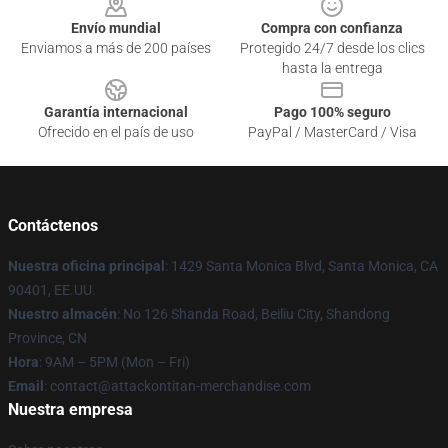
Envío mundial
Compra con confianza
Enviamos a más de 200 países
Protegido 24/7 desde los clics
hasta la entrega
Garantía internacional
Pago 100% seguro
Ofrecido en el país de uso
PayPal / MasterCard / Visa
Contáctenos
Nuestra oficina principal
: 1429 Santa Monica Blvd, Santa Monica, CA
90401, EE.UU.
Nuestro almacén
: No 126 Shanda Road, Beiliu City, Shandong
Province, CN
Hora
: 9AM – 5PM (Mon – Fri)
Email
: contact@attackontitan-merchandise.com
Nuestra empresa