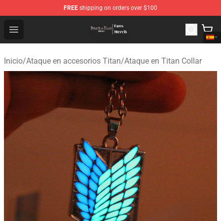
FREE
shipping on orders over $100
Attack On Titan Store - Official Attack On Titan Merchan
Open menu
Inicio
/
Ataque en accesorios Titan
/
Ataque en Titan Collar