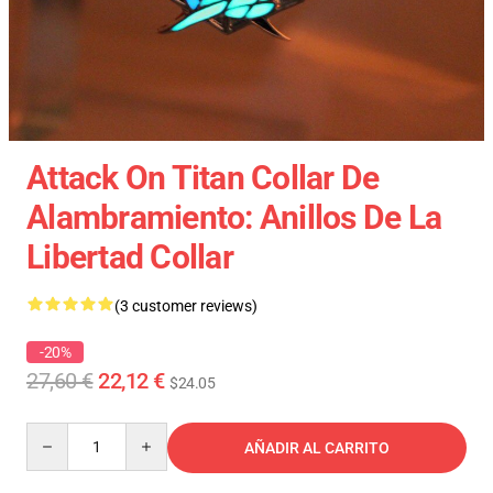
Attack On Titan Collar De
Alambramiento: Anillos De La
Libertad Collar
(3 customer reviews)
-20%
27,60 €
22,12 €
$24.05
Quantity
AÑADIR AL CARRITO