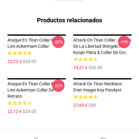
Productos relacionados
Ataque En Titan Collar Merch:
Attack On Titan Collar - Anillos
-20%
-19%
Levi Ackermam Collar
De La Libertad Shingeki No
Kyojin Plata & Collar De Oro
22,12 €
$24.05
19,27 €
$20.95
Ataque En Titan Collar Merch:
Attack On Titan Necklace:
-20%
Levi Ackerman Collar De
Eren Yeager Key Pendant
Retrato
27,60 €
$30
22,12 €
$24.05
Footer