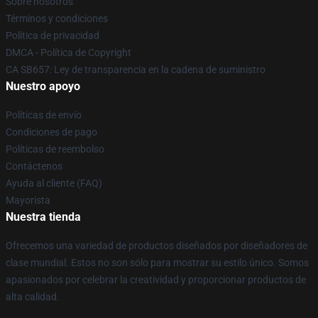
Sobre nosotros
Términos y condiciones
Política de privacidad
DMCA - Política de Copyright
CA SB657: Ley de transparencia en la cadena de suministro
Nuestro apoyo
Políticas de envío
Condiciones de pago
Políticas de reembolso
Contáctenos
Ayuda al cliente (FAQ)
Mayorista
Nuestra tienda
Ofrecemos una variedad de productos diseñados por diseñadores de
clase mundial. Estos no son sólo para mostrar su estilo único. Somos
apasionados por celebrar la creatividad y proporcionar productos de
alta calidad.