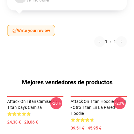
Verified owner
Write your review
1
/
1
Mejores vendedores de productos
Attack On Titan Camiseta -
Attack On Titan Hoodie Merch
-20%
-20%
Titan Days Camisa
- Otro Titan En La Pared
Hoodie
24,38 € - 28,06 €
39,51 € - 45,95 €