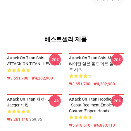
베스트셀러 제품
Attack On Titan Shirt -
Attack On Titan Shirt Merch -
-20%
-20%
ATTACK ON TITAN - LEVI Shirt
타이탄 일본 올드 아트 일러스
트 셔츠
₩3,651,700 - ₩4,202,900
₩3,651,700 - ₩4,202,900
Attack On Titan 재킷 - Eren
Attack On Titan Hoodie Merch
-14%
-20%
Jaeger 재킷
- Scout Regiment Emblem
Custom Zipped Hoodie
₩8,261,110
$59.95
₩5,918,510 - ₩6,883,110