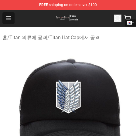
FREE
shipping on orders over $100
Attack On Titan Store - Official Attack On Titan Merchan
Open menu
홈
/
Titan 의류에 공격
/
Titan Hat Cap에서 공격