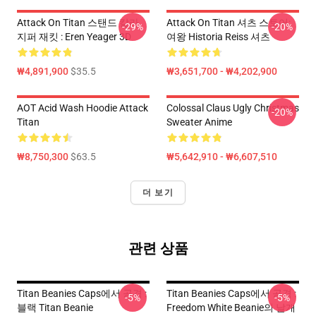
Attack On Titan 스탠드 칼라
Attack On Titan 셔츠 스토어:
-29%
-20%
지퍼 재킷 : Eren Yeager 3D
여왕 Historia Reiss 셔츠
₩4,891,900
$35.5
₩3,651,700 - ₩4,202,900
AOT Acid Wash Hoodie Attack
Colossal Claus Ugly Christmas
-20%
Titan
Sweater Anime
₩8,750,300
$63.5
₩5,642,910 - ₩6,607,510
더 보기
관련 상품
Titan Beanies Caps에서 공격 :
Titan Beanies Caps에서 공격 :
-5%
-5%
블랙 Titan Beanie
Freedom White Beanie의 날개