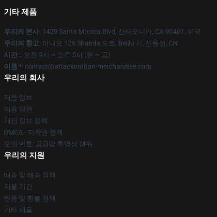
기타 제품
우리의 본사
: 1429 Santa Monica Blvd, 산타모니카, CA 90401, 미국
우리의 창고
: 아니오 126 Shanda 도로, Beiliu 시, 산동성, CN
시간 :
: 오전 9시 ~ 오후 5시 (월 ~ 금)
이름 *
: contact@attackontitan-merchandise.com
우리의 회사
제품 정보
이용 약관
개인 정보 정책
DMCA - 저작권 정책
모델 번호: 공급망 투명성 행위
우리의 지원
배송 및 배송 정책
지불 기간
반품 및 환불 정책
기타 제품