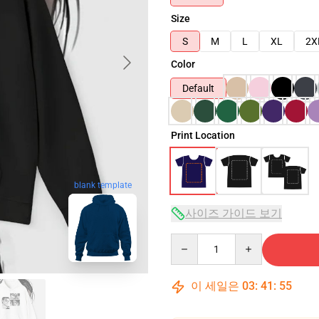
Size
S
M
L
XL
2X
Color
Default
Print Location
blank template
사이즈 가이드 보기
Quantity
이 세일은
03
:
41
:
54