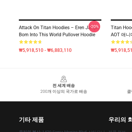
-20%
Attack On Titan Hoodies – Eren Jaeger
Titan Ho
Born Into This World Pullover Hoodie
AOT 애니메
₩5,918,510 - ₩6,883,110
₩5,918,51
Footer
전 세계 배송
200개 이상의 국가로 배송
클
기타 제품
우리의 