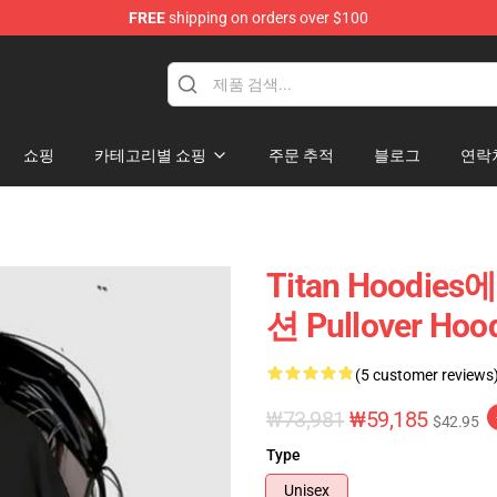
FREE
shipping on orders over $100
andise Shop
쇼핑
카테고리별 쇼핑
주문 추적
블로그
연락
Titan Hoodie
션 Pullover Hoo
(5 customer reviews
₩73,981
₩59,185
$42.95
Type
Unisex