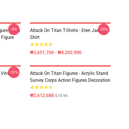
-9%
-20%
ure - Eren
Attack On Titan T-Shirts - Eren Jaeger T-
 Figure
Shirt
₩3,651,700 - ₩4,202,900
-20%
intage
Attack On Titan Figures - Acrylic Stand
Survey Corps Action Figures Decoration
₩2,612,688
$18.96