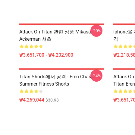
-20%
Attack On Titan 관련 상품 Mikasa
Iphone을
Ackerman 셔츠
격
₩3,651,700 - ₩4,202,900
₩2,218,58
-24%
Titan Shorts에서 공격 - Eren Character
Attack On 
Summer Fitness Shorts
Titan Eren
₩4,269,044
₩3,651,70
$30.98