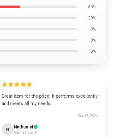
80%
20%
0%
0%
0%
Great item for the price. It performs excellently
and meets all my needs.
Oct 25, 2024
Nathaniel
N
Verified owner