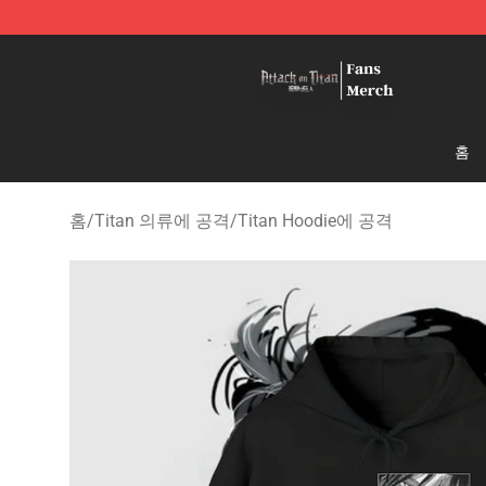
Attack On Titan Store - Official Attack On Titan Merch
홈
홈
/
Titan 의류에 공격
/
Titan Hoodie에 공격