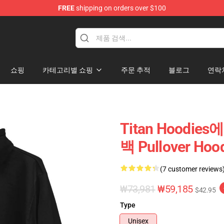
FREE
shipping on orders over $100
andise Shop
쇼핑
카테고리별 쇼핑
주문 추적
블로그
연락
Titan Hoodies
백 Pullover Hoo
(7 customer reviews
₩73,981
₩59,185
$42.95
Type
Unisex