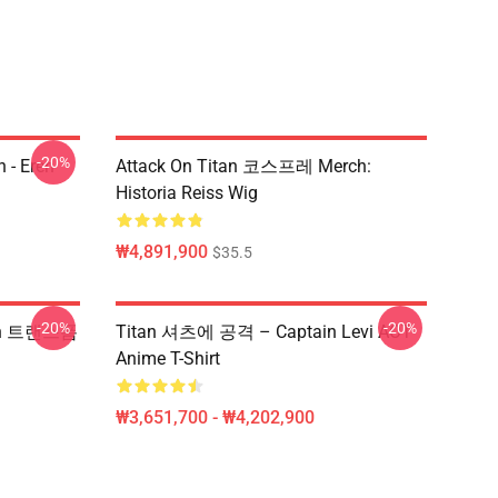
-20%
 - Eren
Attack On Titan 코스프레 Merch:
Historia Reiss Wig
₩4,891,900
$35.5
-20%
-20%
ren 트랜스폼
Titan 셔츠에 공격 – Captain Levi AOT
Anime T-Shirt
₩3,651,700 - ₩4,202,900