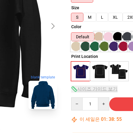
Size
S
M
L
XL
2X
Color
Default
Print Location
blank template
사이즈 가이드 보기
Quantity
이 세일은
01
:
38
:
54