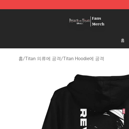
Attack On Titan Store - Official Attack On Titan Merch
홈
홈
/
Titan 의류에 공격
/
Titan Hoodie에 공격