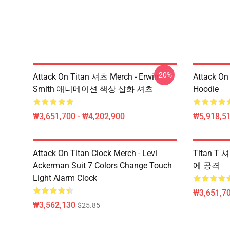
-20%
Attack On Titan 셔츠 Merch - Erwin
Attack On
Smith 애니메이션 색상 삽화 셔츠
Hoodie
₩3,651,700 - ₩4,202,900
₩5,918,51
Attack On Titan Clock Merch - Levi
Titan T 
Ackerman Suit 7 Colors Change Touch
에 공격
Light Alarm Clock
₩3,651,70
₩3,562,130
$25.85