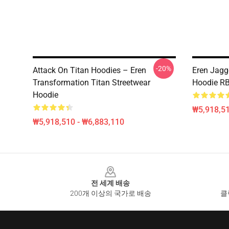
-20%
Attack On Titan Hoodies – Eren
Eren Jag
Transformation Titan Streetwear
Hoodie R
Hoodie
₩5,918,51
₩5,918,510 - ₩6,883,110
Footer
전 세계 배송
200개 이상의 국가로 배송
클