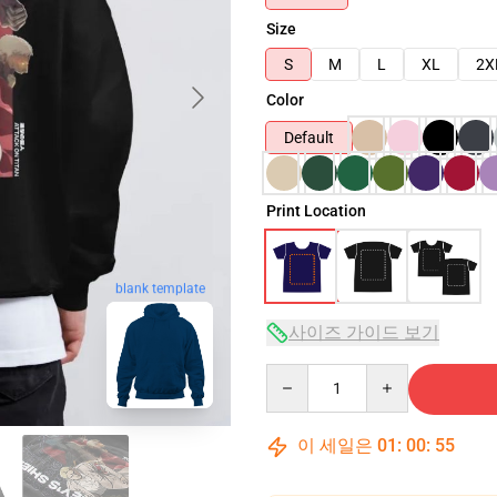
Size
S
M
L
XL
2X
Color
Default
Print Location
blank template
사이즈 가이드 보기
Quantity
이 세일은
01
:
00
:
54