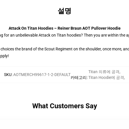
설명
Attack On Titan Hoodies – Reiner Braun AOT Pullover Hoodie
g for an unbelievable Attack on Titan hoodies? Then you are within the a
 choices the brand of the Scout Regiment on the shoulder, once more, and
upply!
Titan 의류에 공격
,
SKU
:
AOTMERCH99617-1-2-DEFAULT
카테고리
:
Titan Hoodie에 공격
,
What Customers Say