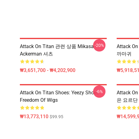
-20%
Attack On Titan 관련 상품 Mikasa
Attack On
Ackerman 셔츠
까마귀
₩3,651,700 - ₩4,202,900
₩5,918,51
-6%
Attack On Titan Shoes: Yeezy Shoes
Attack O
Freedom Of Wigs
은 요르단
₩13,773,110
₩14,599,
$99.95