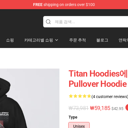
FREE
shipping on orders over $100
andise Shop
쇼핑
카테고리별 쇼핑
주문 추적
블로그
연락
Titan Hoodies
Pullover Hoodie
(4 customer reviews
₩73,981
₩59,185
$42.95
Type
Unisex