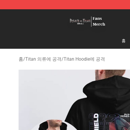
Attack On Titan Store - Official Attack On Titan Merch
홈
홈
/
Titan 의류에 공격
/
Titan Hoodie에 공격