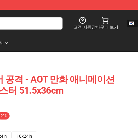
고객 지원
장바구니 보기
처
서 공격 - AOT 만화 애니메이션
스터 51.5x36cm
)
-20%
24in
18x24in