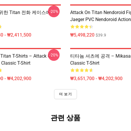
-20%
 위한 Titan 전화 케이스에 공
Attack On Titan Nendoroid Fig
Jaeger PVC Nendoroid Action
0 - ₩2,411,500
₩5,498,220
$39.9
-20%
Titan T-Shirts – Attack On
티타늄 셔츠에 공격 – Mikasa V
 Classic T-Shirt
Classic T-Shirt
0 - ₩4,202,900
₩3,651,700 - ₩4,202,900
더 보기
관련 상품