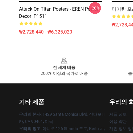
-20%
Attack On Titan Posters - EREN Poster
타이탄 포스터
Decor IP1511
₩2,728,44
₩2,728,440 - ₩6,325,020
Footer
전 세계 배송
200개 이상의 국가로 배송
클
기타 제품
우리의 
우리의 본사
: 1429 Santa Monica Blvd, 산타모니
제품 정보
카, CA 90401, 미국
이용 약관
우리의 창고
: 아니오 126 Shanda 도로, Beiliu 시,
개인 정보 정