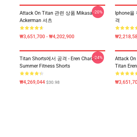
-20%
Attack On Titan 관련 상품 Mikasa
Iphone을
Ackerman 셔츠
격
₩3,651,700 - ₩4,202,900
₩2,218,58
-24%
Titan Shorts에서 공격 - Eren Character
Attack On 
Summer Fitness Shorts
Titan Eren
₩4,269,044
₩3,651,70
$30.98