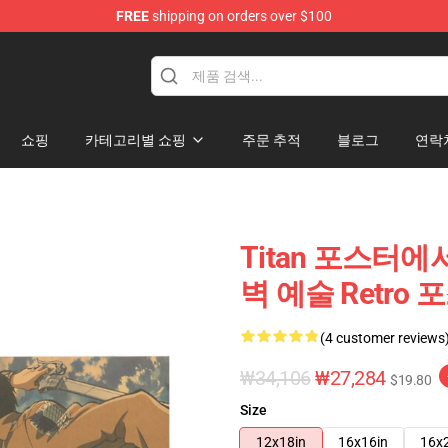
FREE
shipping on orders over $100
andise Shop
쇼핑
카테고리별 쇼핑
주문 추적
블로그
연락
Titan 포스터에
벽 예술 Retro 포
(4 customer reviews
₩34,106
₩27,284
$19.80
Size
12x18in
16x16in
16x