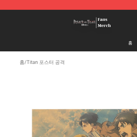
Attack On Titan Store - Official Attack On Titan Merch
홈
홈
/
Titan 포스터 공격