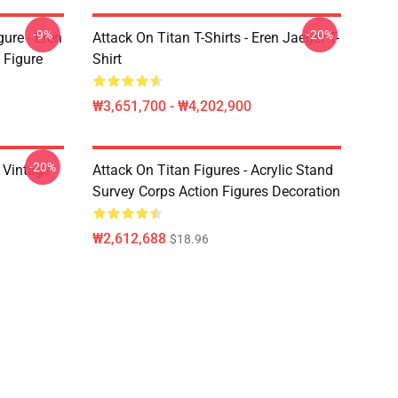
-9%
-20%
ure - Eren
Attack On Titan T-Shirts - Eren Jaeger T-
 Figure
Shirt
₩3,651,700 - ₩4,202,900
-20%
intage
Attack On Titan Figures - Acrylic Stand
Survey Corps Action Figures Decoration
₩2,612,688
$18.96