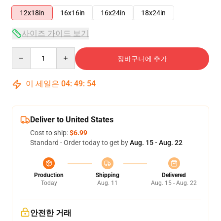
12x18in
16x16in
16x24in
18x24in
사이즈 가이드 보기
Quantity
장바구니에 추가
이 세일은
04
:
49
:
54
Deliver to United States
Cost to ship:
$6.99
Standard - Order today to get by
Aug. 15 - Aug. 22
Production
Shipping
Delivered
Today
Aug. 11
Aug. 15 - Aug. 22
안전한 거래