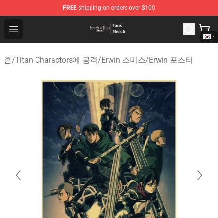
FREE
shipping on orders over $100
Attack On Titan Store - Official Attack On Titan Merchan
Open menu
홈
/
Titan Charactors에 공격
/
Erwin 스미스
/
Erwin 포스터