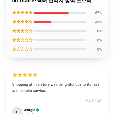
on Titan 캐릭터 빈티지 장식 포스터
★★★★★
67%
★★★★☆
33%
★★★☆☆
0%
★★☆☆☆
0%
★☆☆☆☆
0%
Shopping at this store was delightful due to its fast
and reliable service.
Dec 8, 2024
Georgia
G