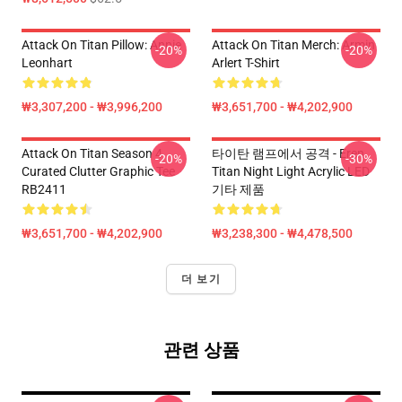
Attack On Titan Pillow: Annie
Attack On Titan Merch: Armin
-20%
-20%
Leonhart
Arlert T-Shirt
₩3,307,200 - ₩3,996,200
₩3,651,700 - ₩4,202,900
Attack On Titan Season 4
타이탄 램프에서 공격 - Eren
-20%
-30%
Curated Clutter Graphic Tee
Titan Night Light Acrylic LED
RB2411
기타 제품
₩3,651,700 - ₩4,202,900
₩3,238,300 - ₩4,478,500
더 보기
관련 상품