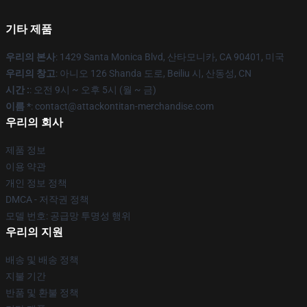
기타 제품
우리의 본사
: 1429 Santa Monica Blvd, 산타모니카, CA 90401, 미국
우리의 창고
: 아니오 126 Shanda 도로, Beiliu 시, 산동성, CN
시간 :
: 오전 9시 ~ 오후 5시 (월 ~ 금)
이름 *
: contact@attackontitan-merchandise.com
우리의 회사
제품 정보
이용 약관
개인 정보 정책
DMCA - 저작권 정책
모델 번호: 공급망 투명성 행위
우리의 지원
배송 및 배송 정책
지불 기간
반품 및 환불 정책