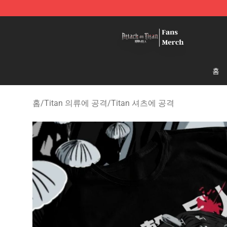
Attack On Titan Store - Official Attack On Titan Merch
홈
홈
/
Titan 의류에 공격
/
Titan 셔츠에 공격