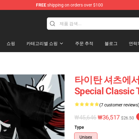
FREE
shipping on orders over $100
andise Shop
쇼핑
카테고리별 쇼핑
주문 추적
블로그
연락
타이탄 셔츠에서 공격 
Special Classic 
(7 customer reviews
₩45,646
₩36,517
$26.50
Type
Unisex