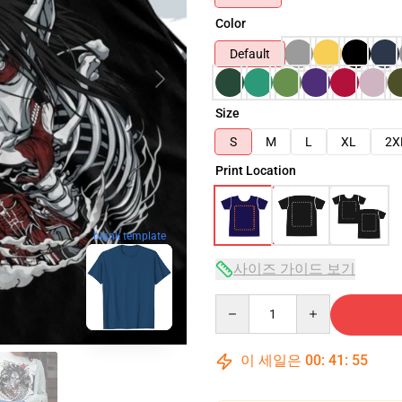
Color
Default
Size
S
M
L
XL
2X
Print Location
blank template
사이즈 가이드 보기
Quantity
이 세일은
00
:
41
:
53