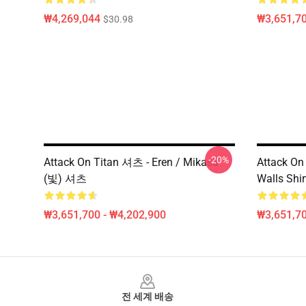
₩4,269,044
₩3,651,70
$30.98
-20%
Attack On Titan 셔츠 - Eren / Mikasa
Attack On 
(빛) 셔츠
Walls Shir
₩3,651,700 - ₩4,202,900
₩3,651,70
Footer
전 세계 배송