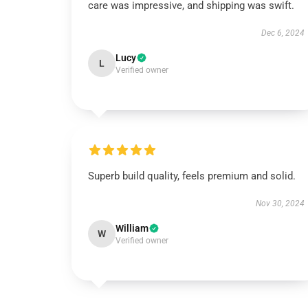
care was impressive, and shipping was swift.
Dec 6, 2024
Lucy
L
Verified owner
Superb build quality, feels premium and solid.
Nov 30, 2024
William
W
Verified owner