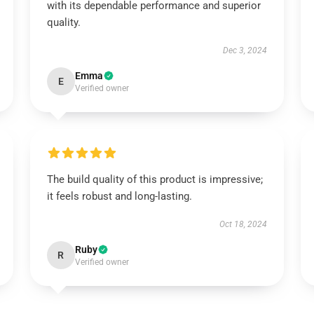
with its dependable performance and superior
quality.
Dec 3, 2024
Emma
E
Verified owner
The build quality of this product is impressive;
it feels robust and long-lasting.
Oct 18, 2024
Ruby
R
Verified owner