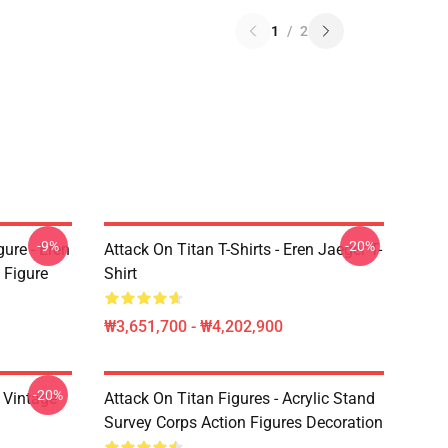
1
/
2
-9%
-20%
ure - Eren
Attack On Titan T-Shirts - Eren Jaeger T-
 Figure
Shirt
₩3,651,700 - ₩4,202,900
-20%
intage
Attack On Titan Figures - Acrylic Stand
Survey Corps Action Figures Decoration