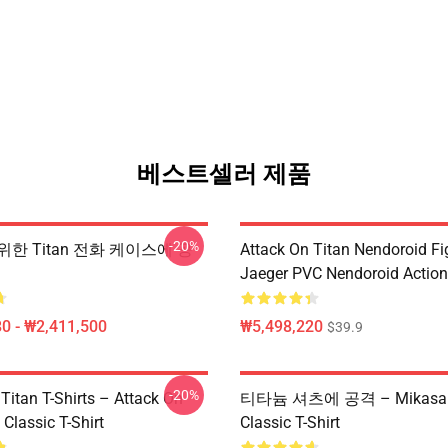
베스트셀러 제품
-20%
 위한 Titan 전화 케이스에 공
Attack On Titan Nendoroid Fig
Jaeger PVC Nendoroid Action
0 - ₩2,411,500
₩5,498,220
$39.9
-20%
Titan T-Shirts – Attack On
티타늄 셔츠에 공격 – Mikasa V
 Classic T-Shirt
Classic T-Shirt