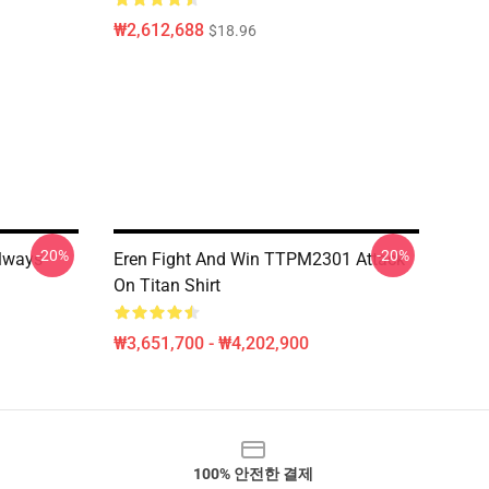
₩2,612,688
$18.96
-20%
-20%
Always
Eren Fight And Win TTPM2301 Attack
On Titan Shirt
₩3,651,700 - ₩4,202,900
100% 안전한 결제