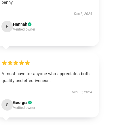
penny.
Dec 3, 2024
Hannah
H
Verified owner
A must-have for anyone who appreciates both
quality and effectiveness.
Sep 30, 2024
Georgia
G
Verified owner