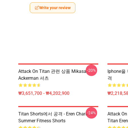
Write your review
-20%
Attack On Titan 관련 상품 Mikasa
Iphone을
Ackerman 셔츠
격
₩3,651,700 - ₩4,202,900
₩2,218,58
-24%
Titan Shorts에서 공격 - Eren Character
Attack On 
Summer Fitness Shorts
Titan Eren