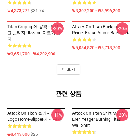
₩4,373,772
$31.74
₩3,307,200 - ₩3,996,200
Titan Croptop에 공격 - AOT 로
Attack On Titan Backpacks -
-20%
-20%
고 빈티지 Ulzzang 자르기 탑
Reiner Braun Anime Backpack
티
₩5,084,820 - ₩5,718,700
₩3,651,700 - ₩4,202,900
더 보기
관련 상품
Attack On Titan 슬리퍼: Titan
Attack On Titan Shirt Merch -
-11%
-20%
Logo Home-Slipper에서 공격
Eren Yeager Burning Titan
Wall Shirt
₩3,445,000
$25