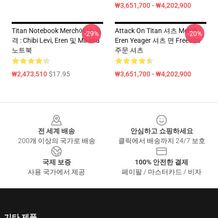
₩3,651,700 - ₩4,202,900
Titan Notebook Merch에서 공
Attack On Titan 셔츠 Merch -
-29%
-20%
격 : Chibi Levi, Eren 및 Mikasa
Eren Yeager 셔츠 면 Freesize
노트북
주문 셔츠
₩2,473,510
$17.95
₩3,651,700 - ₩4,202,900
Footer
전 세계 배송
안심하고 쇼핑하세요
200개 이상의 국가로 배송
클릭에서 배송까지 24/7 보호
국제 보증
100% 안전한 결제
사용 국가에서 제공
페이팔 / 마스터카드 / 비자
기타 제품