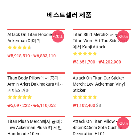
베스트셀러 제품
Attack On Titan Hoodie - Levi
Titan Shirt Merch에서 공격 -
-20%
-20%
Ackerman 까마귀
Titan Word Art Too Side Shirt
에서 Kanji Attack
₩5,918,510 - ₩6,883,110
₩3,651,700 - ₩4,202,900
Titan Body Pillow에서 공격 :
Attack On Titan Car Sticker
Armin Arlert Dakimakura 베개
Merch: Levi Ackerman Vinyl
케이스 커버
Sticker
₩5,097,222 - ₩6,110,052
₩1,102,400
$8
Titan Plush Merch에서 공격 :
Attack On Titan Pillow -
-20%
Levi Ackerman Plush 키 체인
45cmX45cm Sofa Cushion
Handmade 10cm
Decoration HL01