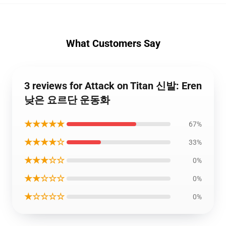
What Customers Say
3 reviews for Attack on Titan 신발: Eren
낮은 요르단 운동화
★★★★★
67%
★★★★☆
33%
★★★☆☆
0%
★★☆☆☆
0%
★☆☆☆☆
0%