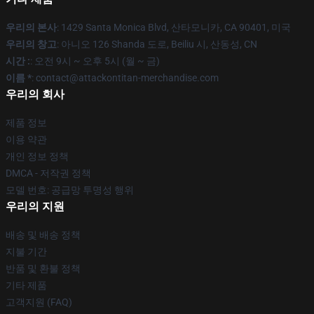
우리의 본사
: 1429 Santa Monica Blvd, 산타모니카, CA 90401, 미국
우리의 창고
: 아니오 126 Shanda 도로, Beiliu 시, 산동성, CN
시간 :
: 오전 9시 ~ 오후 5시 (월 ~ 금)
이름 *
: contact@attackontitan-merchandise.com
우리의 회사
제품 정보
이용 약관
개인 정보 정책
DMCA - 저작권 정책
모델 번호: 공급망 투명성 행위
우리의 지원
배송 및 배송 정책
지불 기간
반품 및 환불 정책
기타 제품
고객지원 (FAQ)