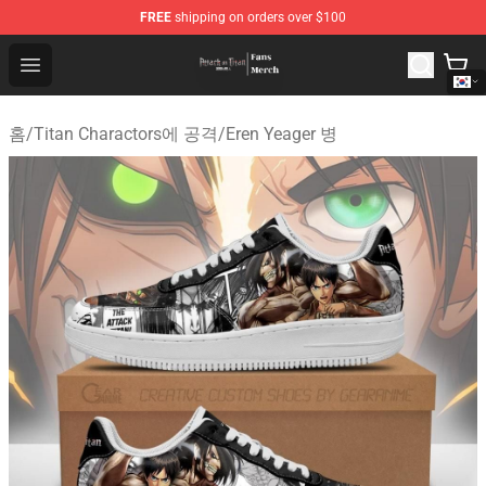
FREE
shipping on orders over $100
Attack On Titan Store - Official Attack On Titan Merchan
Open menu
홈
/
Titan Charactors에 공격
/
Eren Yeager 병