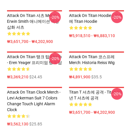
Attack On Titan 셔츠 Merch -
Attack On Titan Hoodie - 공격
-20%
-20%
Erwin Smith 애니메이션 색상
에 Titan Hoodie
삽화 셔츠
₩5,918,510 - ₩6,883,110
₩3,651,700 - ₩4,202,900
Attack On Titan 탱크 탑 Merch
Attack On Titan 코스프레
-20%
- Eren Yeager 프리미엄 탱크 탑
Merch: Historia Reiss Wig
₩3,369,210
$24.45
₩4,891,900
$35.5
Attack On Titan Clock Merch -
Titan T 셔츠에 공격 - Titan 10
-20%
Levi Ackerman Suit 7 Colors
년 T 셔츠에 공격
Change Touch Light Alarm
Clock
₩3,651,700 - ₩4,202,900
₩3,562,130
$25.85