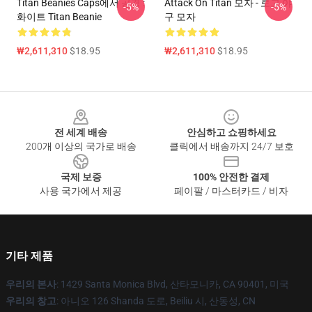
Titan Beanies Caps에서 공격 :
Attack On Titan 모자 - 로고 야
-5%
-5%
화이트 Titan Beanie
구 모자
₩2,611,310
$18.95
₩2,611,310
$18.95
Footer
전 세계 배송
안심하고 쇼핑하세요
200개 이상의 국가로 배송
클릭에서 배송까지 24/7 보호
국제 보증
100% 안전한 결제
사용 국가에서 제공
페이팔 / 마스터카드 / 비자
기타 제품
우리의 본사
: 1429 Santa Monica Blvd, 산타모니카, CA 90401, 미국
우리의 창고
: 아니오 126 Shanda 도로, Beiliu 시, 산동성, CN