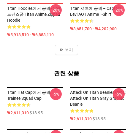
Titan Hoodies에서 공격 - Eren
Titan 셔츠에 공격 – Captain
-20%
-20%
트랜스폼 Titan Anime Zipped
Levi AOT Anime T-Shirt
Hoodie
₩3,651,700 - ₩4,202,900
₩5,918,510 - ₩6,883,110
더 보기
관련 상품
Titan Hat Cap에서 공격:
Attack On Titan Beanies Caps:
-5%
-5%
Trainee Squad Cap
Attack On Titan Gray Graphic
Beanie
₩2,611,310
$18.95
₩2,611,310
$18.95