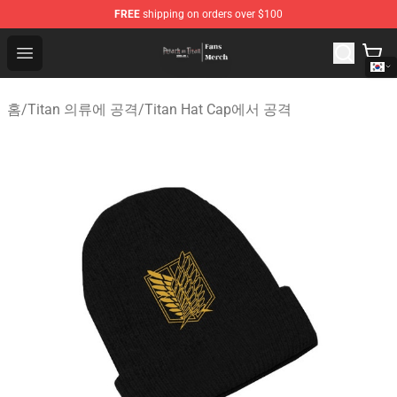
FREE
shipping on orders over $100
Attack On Titan Store - Official Attack On Titan Merchan
Open menu
홈
/
Titan 의류에 공격
/
Titan Hat Cap에서 공격