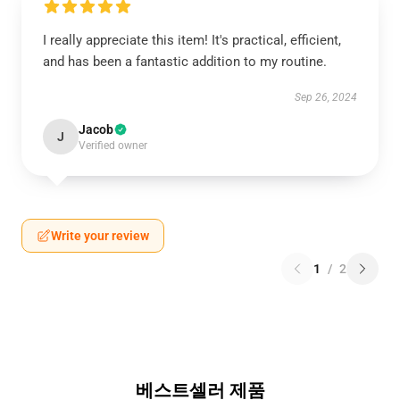
I really appreciate this item! It's practical, efficient,
and has been a fantastic addition to my routine.
Sep 26, 2024
Jacob
J
Verified owner
Write your review
1
/
2
베스트셀러 제품